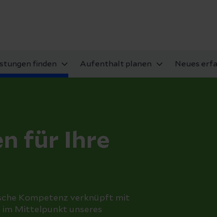
istungen finden
Aufenthalt planen
Neues erf
n für Ihre
ische Kompetenz verknüpft mit
n im Mittelpunkt unseres