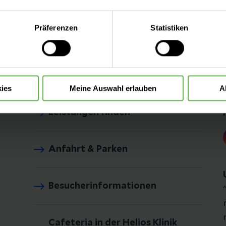
eite mit nur den notwendigen Cookies zu benutzen, eine individue
Präferenzen
Statistiken
 treffen oder durch Auswahl von „Alle Cookies akzeptieren“ in 
ntscheidung können Sie jederzeit ändern oder widerrufen.
ies
Meine Auswahl erlauben
A
Leistungen finden
Anfahrt & Parken
Besucherinformationen
Cafeteria in der Helios Klinik