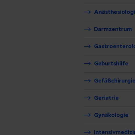
Anästhesiolog
Darmzentrum
Gastroenterol
Geburtshilfe
Gefäßchirurgi
Geriatrie
Gynäkologie
Intensivmedizi