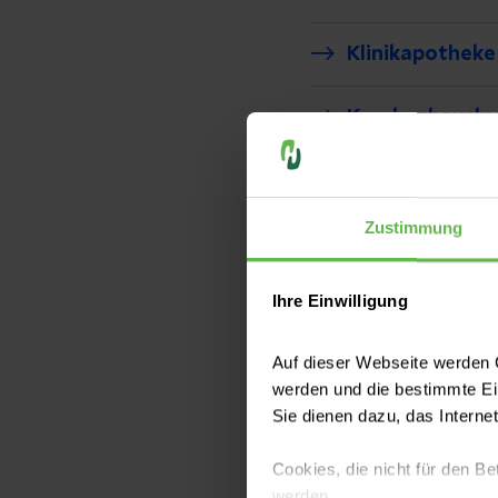
Klinikapotheke
Krankenhaushy
Notaufnahme
Zustimmung
Orthopädie, Un
Ihre Einwilligung
Palliativmedizi
Auf dieser Webseite werden C
Wirbelsäulenz
werden und die bestimmte E
Sie dienen dazu, das Interne
Cookies, die nicht für den Be
werden.