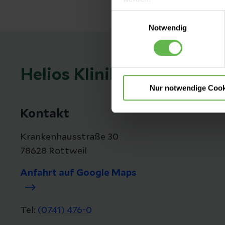
Einwilligungsauswahl
Es steht Ihnen frei, unsere S
Notwendig
nicht notwendigen Cookies zu
einzuwilligen. Ihre Auswahle
Helios Klinik Rottweil
Nur notwendige Cook
Kontakt
Krankenhausstraße 30
78628 Rottweil
Anfahrt auf Google Maps
Tel:
(0741) 476-0