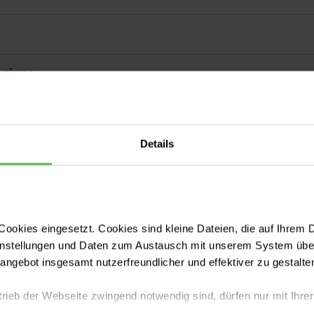
giene
Details
fall- und Wirbelsäulenchirurgie
n
ookies eingesetzt. Cookies sind kleine Dateien, die auf Ihrem 
entrum
instellungen und Daten zum Austausch mit unserem System über
tangebot insgesamt nutzerfreundlicher und effektiver zu gestalte
trieb der Webseite zwingend notwendig sind, dürfen nur mit Ihrer