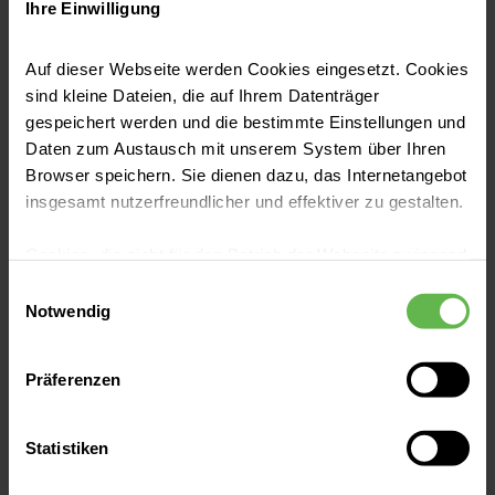
Ihre Einwilligung
Auf dieser Webseite werden Cookies eingesetzt. Cookies
sind kleine Dateien, die auf Ihrem Datenträger
gespeichert werden und die bestimmte Einstellungen und
Daten zum Austausch mit unserem System über Ihren
Browser speichern. Sie dienen dazu, das Internetangebot
Helios Klinik Rottweil | 01.03.2025
insgesamt nutzerfreundlicher und effektiver zu gestalten.
Darmkrebsmonat März: Vorsorge rettet
Leben
Cookies, die nicht für den Betrieb der Webseite zwingend
Jetzt lesen
notwendig sind, dürfen nur mit Ihrer Einwilligung
Einwilligungsauswahl
eingesetzt werden.
Notwendig
Es steht Ihnen frei, unsere Seite mit nur den notwendigen
Präferenzen
Cookies zu benutzen, eine individuelle Auswahl
Helios Klinik Rottweil
hinsichtlich der nicht notwendigen Cookies zu treffen
oder durch Auswahl von „Alle Cookies akzeptieren“ in die
Krankenhausstraße 30
Statistiken
Verwendung aller Cookies einzuwilligen. Ihre
78628 Rottweil
Auswahlentscheidung können Sie jederzeit ändern oder