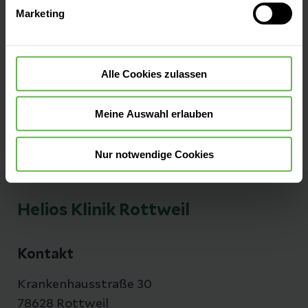
Anfahrt auf Google Maps
Marketing
widerrufen.
Kontakt
Alle Cookies zulassen
Tel:
(0741) 476-0
Fax:
(0741) 476-2901
Meine Auswahl erlauben
Nur notwendige Cookies
Helios Klinik Rottweil
Kontakt
Krankenhausstraße 30
78628 Rottweil