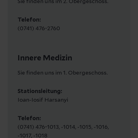
Sie finden uns im 2. Obergeschoss.
Ihre Angehörigen
Als Schmerzpatient haben Sie bei uns
Beratung zu weiteren
Telefon:
im Haus eine besondere Betreuung:
Versorgungsmöglichkeiten
(0741) 476-2760
Spezialisten des Bereiches Spezielle
Schmerztherapie betreuen Sie
Seelsorge
während Ihres Aufenthaltes. Patient
Organisation der Entlassung aus der
sollen Sie so wenig Schmerzen wie
Innere Medizin
Klinik
möglich haben.
Sie finden uns im 1. Obergeschoss.
Stationsleitung:
Ioan-Iosif Harsanyi
Telefon:
(0741) 476-1013, -1014, -1015, -1016,
-1017, -1018