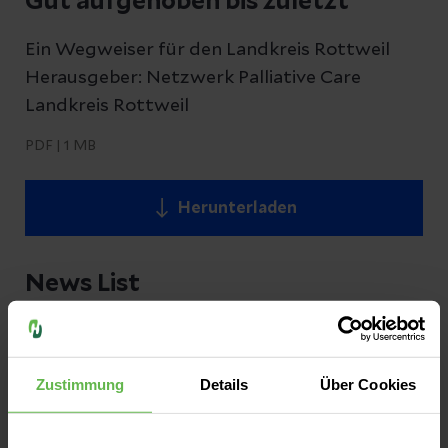
Gut aufgehoben bis zuletzt
Ein Wegweiser für den Landkreis Rottweil
Herausgeber: Netzwerk Palliative Care
Landkreis Rottweil
PDF
|
1 MB
Herunterladen
News List
Zustimmung
Details
Über Cookies