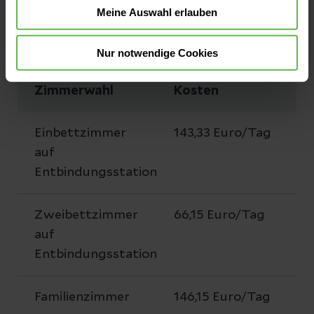
sind, haben Sie die Möglichkeit, die Leistungen
Meine Auswahl erlauben
als Selbstzahler in Anspruch zu nehmen.
Nur notwendige Cookies
Zimmerwahl
Kosten
Einbettzimmer
143,33 Euro/Tag
auf
Entbindungsstation
Zweibettzimmer
66,15 Euro/Tag
auf
Entbindungsstation
Familienzimmer
146,15 Euro/Tag