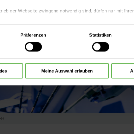
trieb der Webseite zwingend notwendig sind, dürfen nur mit Ihrer
eite mit nur den notwendigen Cookies zu benutzen, eine individue
Präferenzen
Statistiken
 treffen oder durch Auswahl von „Alle Cookies akzeptieren“ in 
ntscheidung können Sie jederzeit ändern oder widerrufen.
ies
Meine Auswahl erlauben
A
bH