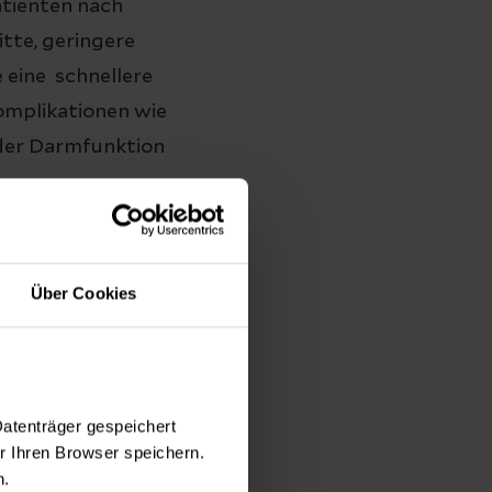
atienten nach
itte, geringere
 eine schnellere
omplikationen wie
 der Darmfunktion
.
Über Cookies
Datenträger gespeichert
 Ihren Browser speichern.
n.