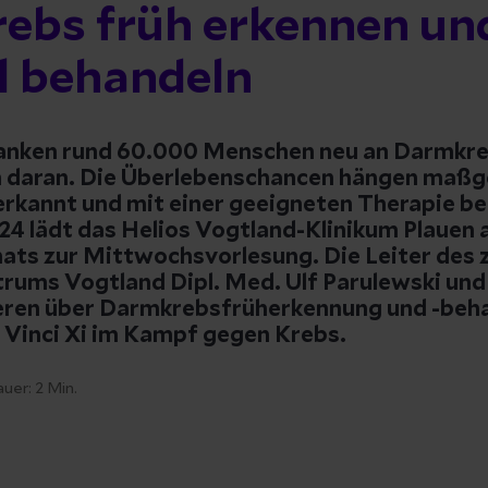
ebs früh erkennen un
l behandeln
ranken rund 60.000 Menschen neu an Darmkr
 daran. Die Überlebenschancen hängen maßg
 erkannt und mit einer geeigneten Therapie b
4 lädt das Helios Vogtland-Klinikum Plauen a
s zur Mittwochsvorlesung. Die Leiter des z
ums Vogtland Dipl. Med. Ulf Parulewski und 
eren über Darmkrebsfrüherkennung und -beh
a Vinci Xi im Kampf gegen Krebs.
auer:
2
Min.