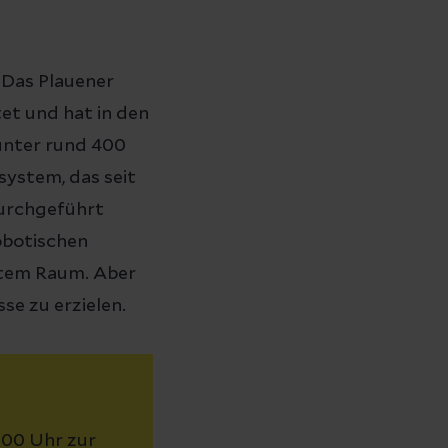
. Das Plauener
tet und hat in den
unter rund 400
ystem, das seit
durchgeführt
obotischen
gstem Raum. Aber
se zu erzielen.
:00 Uhr zur