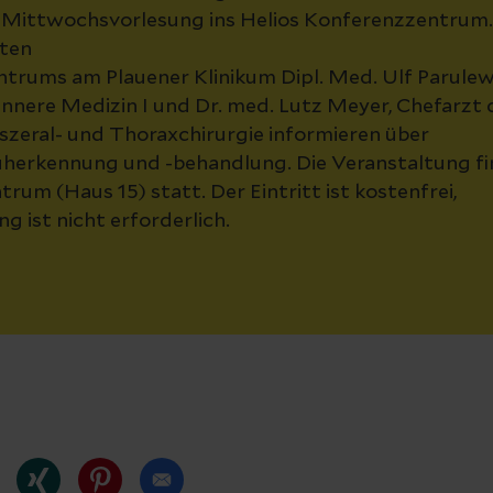
n Mittwochsvorlesung ins Helios Konferenzzentrum. 
rten
rums am Plauener Klinikum Dipl. Med. Ulf Parulews
 Innere Medizin I und Dr. med. Lutz Meyer, Chefarzt d
iszeral- und Thoraxchirurgie informieren über
herkennung und -behandlung. Die Veranstaltung fin
rum (Haus 15) statt. Der Eintritt ist kostenfrei,
g ist nicht erforderlich.