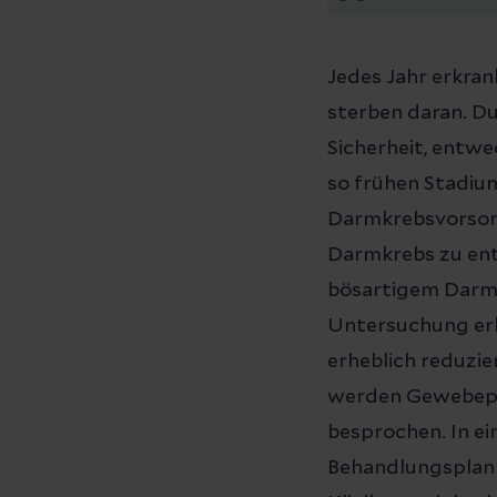
Jedes Jahr erkra
sterben daran. D
Sicherheit, entwe
so frühen Stadium
Darmkrebsvorsorg
Darmkrebs zu ent
bösartigem Darm
Untersuchung erk
erheblich reduzie
werden Gewebepro
besprochen. In ei
Behandlungsplan e