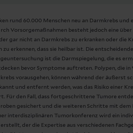
nken rund 60.000 Menschen neu an Darmkrebs und 
urch Vorsorgemaßnahmen besteht jedoch eine über
der gar nicht an Darmkrebs zu erkranken oder die K
 zu erkennen, dass sie heilbar ist. Die entscheidend
euntersuchung ist die Darmspiegelung, die es erm
decken bevor Symptome auftreten. Polypen, die in 
krebs vorausgehen, können während der äußerst s
annt und entfernt werden, was das Risiko einer K
rt. Für den Fall, dass fortgeschrittene Tumore entd
ben gesichert und die weiteren Schritte mit dem 
ner interdisziplinären Tumorkonferenz wird ein indiv
rstellt, der die Expertise aus verschiedenen Fachg