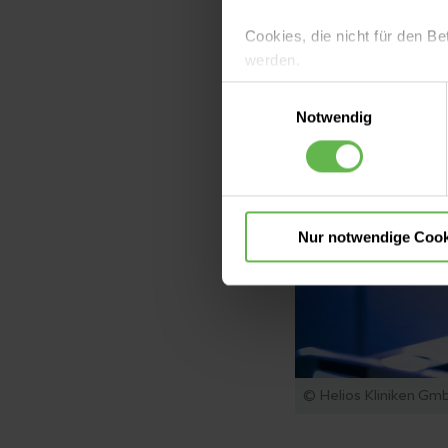
Cookies, die nicht für den Be
werden.
Einwilligungsauswahl
Es steht Ihnen frei, unsere S
Notwendig
nicht notwendigen Cookies zu
einzuwilligen. Ihre Auswahle
Nur notwendige Cook
© Helios Kliniken Gm