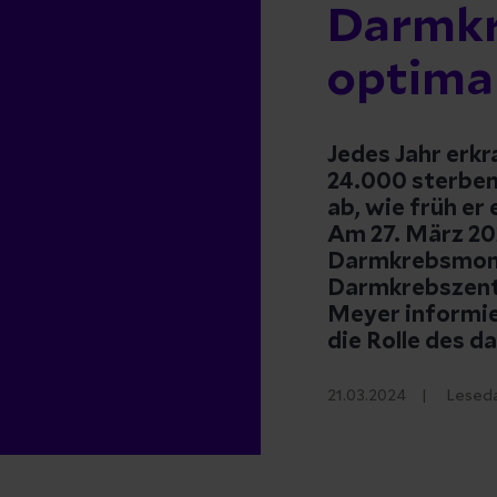
Darmkr
optima
Jedes Jahr erk
24.000 sterben
ab, wie früh er
Am 27. März 202
Darmkrebsmonat
Darmkrebszentr
Meyer informi
die Rolle des d
21.03.2024
Lesed