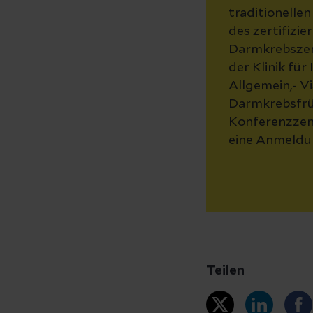
traditionelle
des zertifizie
Darmkrebszent
der Klinik für
Allgemein,- V
Darmkrebsfrü
Konferenzzent
eine Anmeldun
Teilen