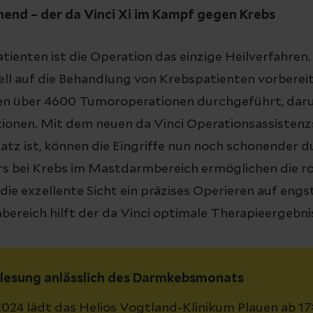
nend – der da Vinci Xi im Kampf gegen Krebs
atienten ist die Operation das einzige Heilverfahren
iell auf die Behandlung von Krebspatienten vorberei
ren über 4600 Tumoroperationen durchgeführt, dar
onen. Mit dem neuen da Vinci Operationsassistenzs
atz ist, können die Eingriffe nun noch schonender 
s bei Krebs im Mastdarmbereich ermöglichen die r
ie exzellente Sicht ein präzises Operieren auf en
ereich hilft der da Vinci optimale Therapieergebnis
esung anlässlich des Darmkebsmonats
024 lädt das Helios Vogtland-Klinikum Plauen ab 17