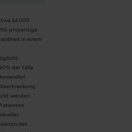
etwa 24.000
 90-prozentige
rankheit in einem
e
öglicht
90% der Fälle
chonenden
rebserkrankung
eckt werden,
Patienten
idueller
ebieten des