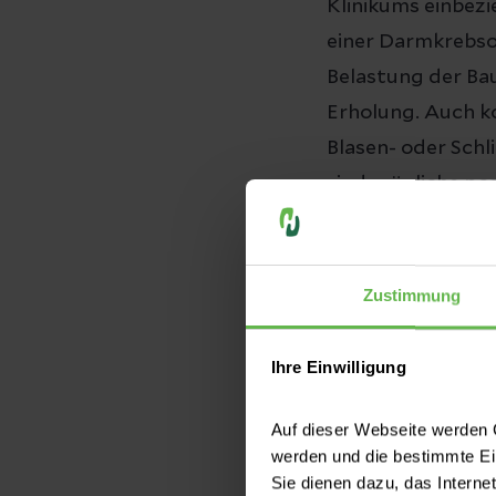
Klinikums einbez
einer Darmkrebsop
Belastung der Ba
Erholung. Auch k
Blasen- oder Sch
sind mögliche pos
Zustimmung
Ihre Einwilligung
Auf dieser Webseite werden C
werden und die bestimmte E
Sie dienen dazu, das Interne