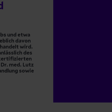
d
ebs und etwa
eblich davon
ehandelt wird.
nlässlich des
ertifizierten
Dr. med. Lutz
andlung sowie