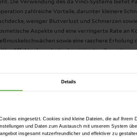
ieht. Die Verwendung des da Vinci-Systems bietet P
eration zahlreiche Vorteile, darunter kleinere Schn
uchdecke, weniger Blutverlust und Schmerzen sowie
osmetische Aspekte und eine verringerte Rate an K
ließmuskelschwächen sowie eine raschere Erholung
itive Effekte der robotischassistierten Operationen
Details
ookies eingesetzt. Cookies sind kleine Dateien, die auf Ihrem 
instellungen und Daten zum Austausch mit unserem System über
tangebot insgesamt nutzerfreundlicher und effektiver zu gestalte