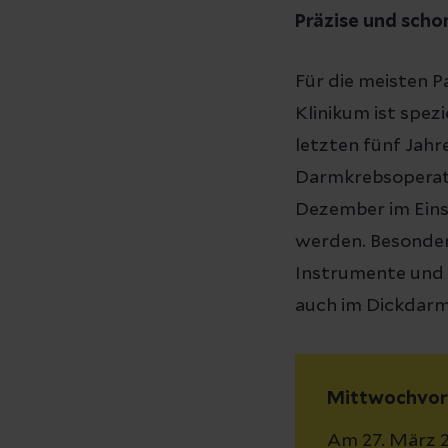
Präzise und scho
Für die meisten P
Klinikum ist spez
letzten fünf Jah
Darmkrebsoperati
Dezember im Eins
werden. Besonder
Instrumente und d
auch im Dickdarmb
Mittwochvorl
Am 27. März 2