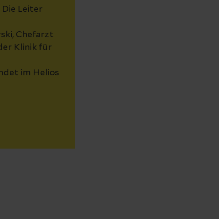
Die Leiter
ki, Chefarzt
er Klinik für
det im Helios