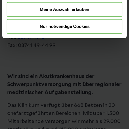
Röntgenstraße 2
Meine Auswahl erlauben
08529 Plauen
Anfahrt auf Google Maps
Nur notwendige Cookies
Tel:
03741 49-0
Fax: 03741 49-44 99
Wir sind ein Akutkrankenhaus der
Schwerpunktversorgung mit überregionaler
medizinischer Aufgabenstellung.
Das Klinikum verfügt über 668 Betten in 20
chefarztgeführten Bereichen. Mit über 1.500
Mitarbeitende versorgen wir mehr als 29.000