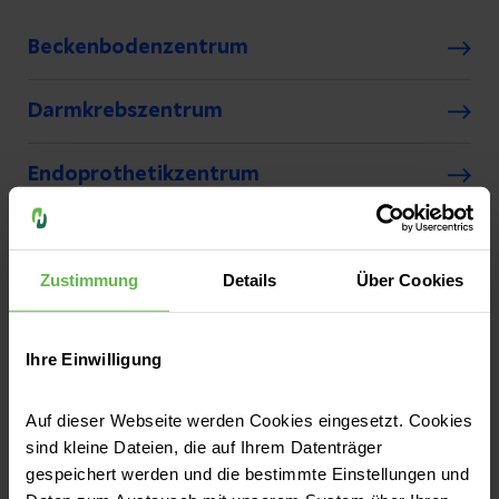
Beckenbodenzentrum
Darmkrebszentrum
Endoprothetikzentrum
Robotikzentrum
Zustimmung
Details
Über Cookies
Wirbelsäulenspezialzentrum
Ihre Einwilligung
Auf dieser Webseite werden Cookies eingesetzt. Cookies
MVZ-Praxen im
sind kleine Dateien, die auf Ihrem Datenträger
Überblick
gespeichert werden und die bestimmte Einstellungen und