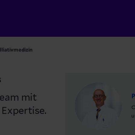
lliativmedizin
s
Team mit
P
C
 Expertise.
u