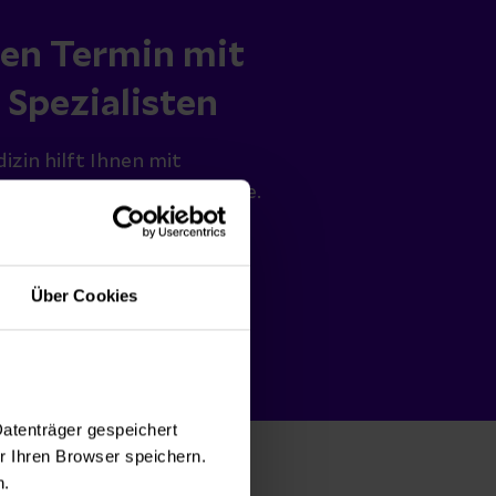
nen Termin mit
 Spezialisten
izin hilft Ihnen mit
d medizinischer Expertise.
en
Über Cookies
Datenträger gespeichert
 Ihren Browser speichern.
n.