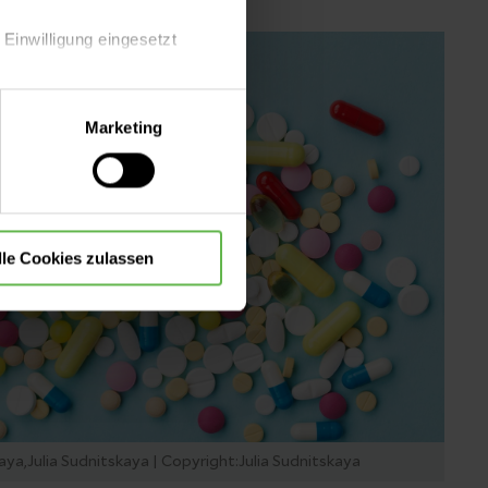
 Einwilligung eingesetzt
lle Auswahl hinsichtlich der
Marketing
die Verwendung aller Cookies
lle Cookies zulassen
ya,Julia Sudnitskaya | Copyright:Julia Sudnitskaya