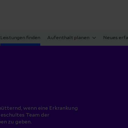
Leistungen finden
Aufenthalt planen
Neues erf
chütternd, wenn eine Erkrankung
 geschultes Team der
ben zu geben.