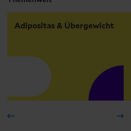
bösartigen Dickdarmtumors in
Abhängigkeit von der Lage des Tumors
untersucht. Es handelt sich um eine
Adipositas & Übergewicht
multizentrische prospektive
Beobachtungsstudie.
Stand: offen