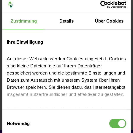
Mit der Diagnose Darmkrebs
umgehen
Zustimmung
Details
Über Cookies
Sie sind mit der Diagnose nicht allein.
Gemeinsam mit Ihnen erstellen wir Ihren
individuellen Behandlungsplan und finden
Ihre Einwilligung
das richtige Experten-Team für Ihre
Therapie. Ob Operation, Chemotherapie
Auf dieser Webseite werden Cookies eingesetzt. Cookies
oder weitere relevante
sind kleine Dateien, die auf Ihrem Datenträger
Behandlungsformen: Wir finden den
gespeichert werden und die bestimmte Einstellungen und
richtigen Weg.
Daten zum Austausch mit unserem System über Ihren
Browser speichern. Sie dienen dazu, das Internetangebot
insgesamt nutzerfreundlicher und effektiver zu gestalten.
Therapie planen
Cookies, die nicht für den Betrieb der Webseite zwingend
notwendig sind, dürfen nur mit Ihrer Einwilligung
Einwilligungsauswahl
eingesetzt werden.
Notwendig