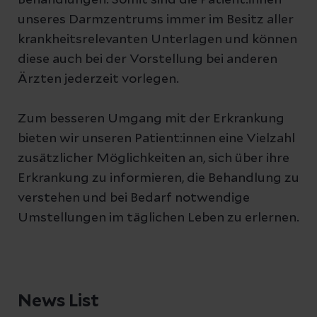
konnte nachgewiesen werden, dass
gesteuerte (minimalinvasive)
Behandlungen in unserem Klinikum aus
Krankheitsverlauf am besten kennt. Auch
unseres Darmzentrums immer im Besitz aller
dieses Verfahren viele Vorteile und keine
Gewebeentnahme (Stanzbiopsie und
einer Hand.
die notwendige Nachsorge einer
krankheitsrelevanten Unterlagen und können
Nachteile bezüglich der vollständigen
Mammotome-Biopsie)
bösartigen Dick- und
diese auch bei der Vorstellung bei anderen
Tumorentfernung hat.
Mastdarmerkrankung erfolgt in enger
Magnetresonanztomographie (MRT)
Ärzten jederzeit vorlegen.
Zusammenarbeit mit unseren
Computertomographie (CT)
niedergelassenen Kollegen.
Zum besseren Umgang mit der Erkrankung
Knochenszintigraphie, Röntgen
bieten wir unseren Patient:innen eine Vielzahl
Nuklearmedizinische Markierung des
zusätzlicher Möglichkeiten an, sich über ihre
Wächterlymphknotens
Erkrankung zu informieren, die Behandlung zu
verstehen und bei Bedarf notwendige
Umstellungen im täglichen Leben zu erlernen.
In unserer Befundbesprechung klären wir
Sie
in einem persönlichen Gespräch
in
angenehmer Atmosphäre auf. Wir
erläutern Ihnen die Empfehlungen des
News List
Expertenteams und beantworten gerne