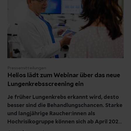
Mitstreiter:innen den Spieß um. Auf der
Station S5 der Helios Bördeklinik hieß es:
„Bühne frei für den Pflegenachwuchs“. In der
Projektwoche „Auszubildende leiten eine
Station“ managten sie alles selbst, vom
Patientenbett bis zum Computerterminal.
Examinierte Pflegefachpersonen und
Praxisanleitende standen den
Pressemitteilungen
Auszubildenden bei Fragen jederzeit
Helios lädt zum Webinar über das neue
beratend zur Seite.
Lungenkrebsscreening ein
Je früher Lungenkrebs erkannt wird, desto
besser sind die Behandlungschancen. Starke
und langjährige Raucher:innen als
Hochrisikogruppe können sich ab April 2026
in einem Screening untersuchen lassen. Die