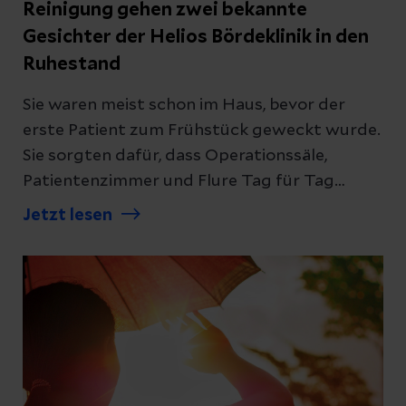
Reinigung gehen zwei bekannte
Gesichter der Helios Bördeklinik in den
Ruhestand
Sie waren meist schon im Haus, bevor der
erste Patient zum Frühstück geweckt wurde.
Sie sorgten dafür, dass Operationssäle,
Patientenzimmer und Flure Tag für Tag
Hygienestandards erfüllten – zuverlässig,
Jetzt lesen
gewissenhaft und oft im Hintergrund. Nun
verabschiedet die Helios Bördeklinik Ines
Bockler, Leitung der Reinigung und Marina
Timpe, Mitarbeiterin der Reinigung, in den
wohlverdienten Ruhestand.