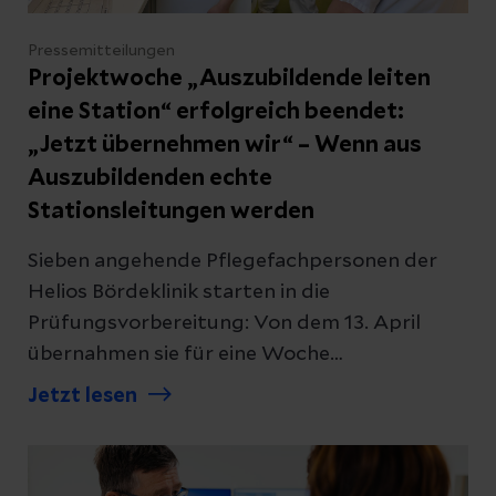
Pressemitteilungen
Projektwoche „Auszubildende leiten
eine Station“ erfolgreich beendet:
„Jetzt übernehmen wir“ – Wenn aus
Auszubildenden echte
Stationsleitungen werden
Sieben angehende Pflegefachpersonen der
Helios Bördeklinik starten in die
Prüfungsvorbereitung: Von dem 13. April
übernahmen sie für eine Woche
eigenverantwortlich die Leitung einer Station.
Jetzt lesen
Normalerweise folgen sie erfahrenen
Pflegefachpersonen – doch für fünf Tage
drehten Lissy, Jette, Lucas und ihre vier