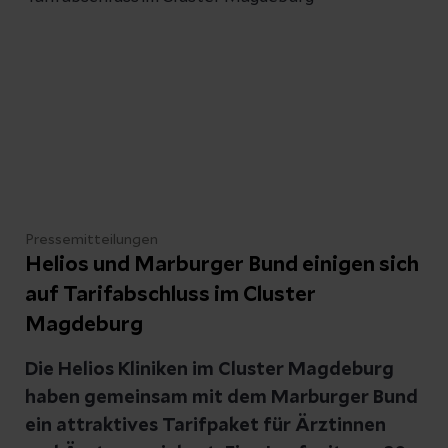
Erkrankungen auftreten. Auch in den
Notaufnahmen der Helios Bördeklinik und der
Helios Klinik Jerichower Land werden bei
hohen Temperaturen immer wieder
Patientinnen und Patienten mit
entsprechenden Beschwerden behandelt.
Welche Warnzeichen ernst genommen
werden sollten und wie man sich an heißen
Pressemitteilungen
Tagen schützen kann, erklärt Axel Weber,
Helios und Marburger Bund einigen sich
Ärztlicher Leiter der Notaufnahmen in der
auf Tarifabschluss im Cluster
Helios Bördeklinik und der Helios Klinik
Magdeburg
Jerichower Land.
Die Helios Kliniken im Cluster Magdeburg
haben gemeinsam mit dem Marburger Bund
ein attraktives Tarifpaket für Ärztinnen