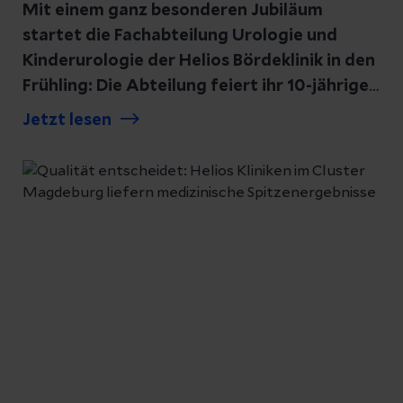
Mit einem ganz besonderen Jubiläum
startet die Fachabteilung Urologie und
Kinderurologie der Helios Bördeklinik in den
Frühling: Die Abteilung feiert ihr 10-jähriges
Bestehen. Im April 2016 wurde die
Jetzt lesen
Fachabteilung unter Chefarzt Dr. med.
Rossen Vassilev für Patient:innen in der
Neindorfer Klinik etabliert. Seit ihrer
Gründung hat sich die Abteilung zu einem
wichtigen medizinischen Anlaufpunkt in der
Region entwickelt und steht für moderne
Diagnostik, innovative und traditionelle
Therapieverfahren sowie eine enge,
vertrauensvolle Betreuung der Patientinnen
und Patienten.