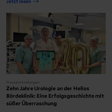
Jetzt lesen
hochspezialisierten Helios Zentren für
Lungenkrebs setzen auf moderne Verfahren
zur Abklärung und Therapie. Am
Donnerstag, 23. April 2026, um 18:30 Uhr
erfahren Interessierte, für wen das
Screening gedacht ist, wie die
Untersuchung abläuft und was nach einem
auffälligen Befund passiert.
Pressemitteilungen
Zehn Jahre Urologie an der Helios
Bördeklinik: Eine Erfolgsgeschichte mit
süßer Überraschung