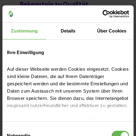
Bekenntnis zu Qualität,
Innovation und
Zukunftsfähigkeit unserer Klinik
und der Region“, sagt Michael
Zustimmung
Details
Über Cookies
Lange, Geschäftsführer der
Helios Bördeklinik. „Sie stärkt
Ihre Einwilligung
nicht nur die
Patientenversorgung, sondern
Auf dieser Webseite werden Cookies eingesetzt. Cookies
auch unsere Attraktivität als
sind kleine Dateien, die auf Ihrem Datenträger
moderner Arbeitgeber im
gespeichert werden und die bestimmte Einstellungen und
Gesundheitswesen.
Daten zum Austausch mit unserem System über Ihren
Browser speichern. Sie dienen dazu, das Internetangebot
insgesamt nutzerfreundlicher und effektiver zu gestalten.
Michael Lange
Klinikgeschäftsführer Helios Cluster Magdeburg |
Cookies, die nicht für den Betrieb der Webseite zwingend
Helios Klinik Jerichower Land
notwendig sind, dürfen nur mit Ihrer Einwilligung
Einwilligungsauswahl
eingesetzt werden.
Notwendig