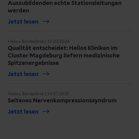
Auszubildenden echte Stationsleitungen
meist angeboren. In einigen Fällen
werden
schränken sie die Beweglichkeit und
Jetzt lesen
Funktion der Hand ein, in einigen Fällen
empfinden Betroffene die Fehlbildung als
optisch störend.
Helios Bördeklinik | 10.03.2026
Qualität entscheidet: Helios Kliniken im
Cluster Magdeburg liefern medizinische
Spitzenergebnisse
Jetzt lesen
Helios Bördeklinik | 14.07.2025
Seltenes Nervenkompressionssyndrom
Jetzt lesen