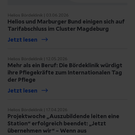
erworben – instabile Knochen und Sehnen
in den Hand- oder Fingergelenken sorgen
Helios Bördeklinik | 03.06.2026
bei Betroffenen nicht nur für eine
Helios und Marburger Bund einigen sich auf
geminderte Lebensqualität sondern
Tarifabschluss im Cluster Magdeburg
verursachen häufig auch Schmerzen.
Jetzt lesen
Fehlbildungen
Helios Bördeklinik | 12.05.2026
Schon ab dem Kindesalter führen unsere
Mehr als ein Beruf: Die Bördeklinik würdigt
ihre Pflegekräfte zum Internationalen Tag
Experten korrigierende Operationen bei
der Pflege
Fehlbildungen der Hand und Finger mit
großem Erfolg durch. Lassen Sie sich zu
Jetzt lesen
den verschiedenen Eingriffen gern
persönlich von uns beraten.
Helios Bördeklinik | 17.04.2026
Projektwoche „Auszubildende leiten eine
Station“ erfolgreich beendet: „Jetzt
Bewegung und Optik
übernehmen wir“ – Wenn aus
Fehlbildungen der Hand und Finger sind