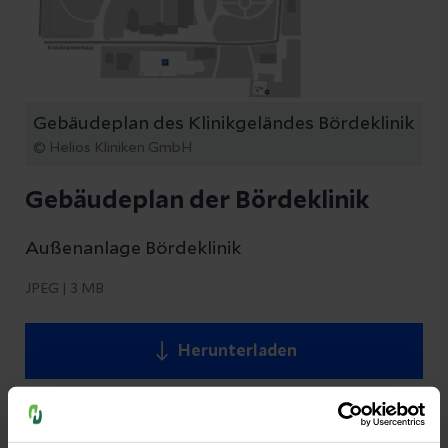
Gebäudeplan des Klinikgeländes Bördeklinik
© Helios Kliniken GmbH
Gebäudeplan der Bördeklinik
Außenanlage Bördeklinik
JPEG
|
3 MB
Herunterladen
BITTE BEACHTEN SIE