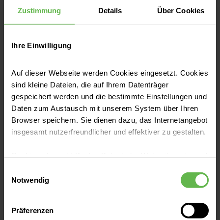
Zustimmung
Details
Über Cookies
Fahrzeuge, die auf nicht
ausgewiesenen Parkflächen abgestellt
wurden, werden kostenpflichtig
Ihre Einwilligung
umgesetzt.
Auf dieser Webseite werden Cookies eingesetzt. Cookies
sind kleine Dateien, die auf Ihrem Datenträger
gespeichert werden und die bestimmte Einstellungen und
Daten zum Austausch mit unserem System über Ihren
Taxi
Browser speichern. Sie dienen dazu, das Internetangebot
insgesamt nutzerfreundlicher und effektiver zu gestalten.
Sofern Sie ein Taxi benötigen, wenden Sie sich
gern an unser Personal an der Information.
Cookies, die nicht für den Betrieb der Webseite zwingend
Diese rufen gern ein Taxi für Sie.
notwendig sind, dürfen nur mit Ihrer Einwilligung
Einwilligungsauswahl
eingesetzt werden.
Notwendig
Es steht Ihnen frei, unsere Seite mit nur den notwendigen
Präferenzen
Cookies zu benutzen, eine individuelle Auswahl