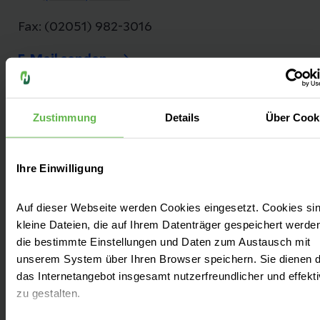
Fax: (02051) 982-3016
E-Mail senden
Zustimmung
Details
Über Cook
Als städtische Einrichtung am Standort in
der Robert-Koch-Str. im Jahr 1978 eröffnet,
Ihre Einwilligung
blickt das Klinikum Niederberg auf eine lange
Tradition zurück. Seit 2016 gehört unser
Auf dieser Webseite werden Cookies eingesetzt. Cookies si
Klinikum der Akutversorgung zu Helios.
kleine Dateien, die auf Ihrem Datenträger gespeichert werde
die bestimmte Einstellungen und Daten zum Austausch mit
unserem System über Ihren Browser speichern. Sie dienen 
das Internetangebot insgesamt nutzerfreundlicher und effekti
zu gestalten.
Fachbereiche