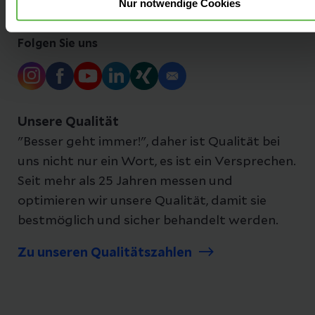
Nur notwendige Cookies
Folgen Sie uns
Unsere Qualität
"Besser geht immer!", daher ist Qualität bei
uns nicht nur ein Wort, es ist ein Versprechen.
Seit mehr als 25 Jahren messen und
optimieren wir unsere Qualität, damit sie
bestmöglich und sicher behandelt werden.
Zu unseren Qualitätszahlen