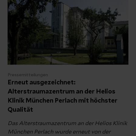
Ihre Fragen zum Artikel
Kontakt
Pressemitteilungen
Erneut ausgezeichnet:
Alterstraumazentrum an der Helios
Klinik München Perlach mit höchster
Datenschutzerklärung
zur Kenntnis genommen
Qualität
Das Alterstraumazentrum an der Helios Klinik
Abschicken
München Perlach wurde erneut von der