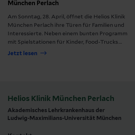
München Perlach
Am Sonntag, 28. April, öffnet die Helios Klinik
München Perlach ihre Türen für Familien und
Interessierte. Neben einem bunten Programm
mit Spielstationen für Kinder, Food-Trucks
und DJ-Musik führt Moderatorin Susanne
Jetzt lesen
Rohrer durch vier spannende medizinische
Talkrunden. Gäste haben außerdem die
Gelegenheit, den hochmodernen da-Vinci OP-
Roboter aus nächster Nähe in Aktion zu
erleben und können sogar selbst einen
Helios Klinik München Perlach
simulierten Eingriff mit ihm durchführen.
Akademisches Lehrkrankenhaus der
Ludwig-Maximilians-Universität München