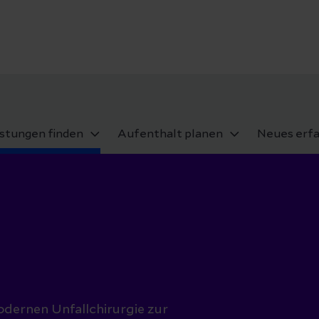
istungen finden
Aufenthalt planen
Neues erf
odernen Unfallchirurgie zur