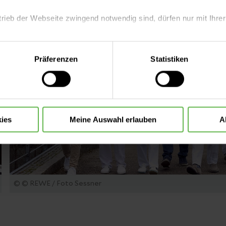
trieb der Webseite zwingend notwendig sind, dürfen nur mit Ihrer
eite mit nur den notwendigen Cookies zu benutzen, eine individue
Präferenzen
Statistiken
 treffen oder durch Auswahl von „Alle Cookies akzeptieren“ in 
ntscheidung können Sie jederzeit ändern oder widerrufen.
ies
Meine Auswahl erlauben
A
© © REWE / Foto Sessner