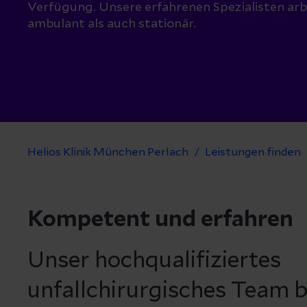
Verfügung. Unsere erfahrenen Spezialisten arb
ambulant als auch stationär.
Helios Klinik München Perlach
Leistungen finden
Kompetent und erfahren
Unser hochqualifiziertes
unfallchirurgisches Team b