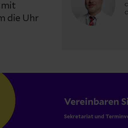
 mit
C
O
m die Uhr
Vereinbaren S
Sekretariat und Terminv