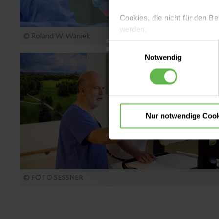
Cookies, die nicht für den Be
werden.
© Roland W. Waniek
Einwilligungsauswahl
Es steht Ihnen frei, unsere S
Notwendig
nicht notwendigen Cookies zu
einzuwilligen. Ihre Auswahle
Nur notwendige Cook
© FOTO SESSNER