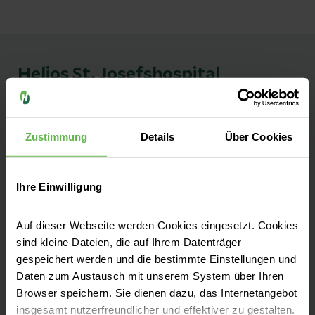
Helios St. Josefshospital
Uerdingen
Zustimmung
Details
Über Cookies
Kontakt
Kurfürstenstr. 69
Ihre Einwilligung
47829 Krefeld
Auf dieser Webseite werden Cookies eingesetzt. Cookies
Anfahrt auf Google Maps
sind kleine Dateien, die auf Ihrem Datenträger
Tel:
+49 2151 4520
gespeichert werden und die bestimmte Einstellungen und
Daten zum Austausch mit unserem System über Ihren
Fax: +49 2151 452352
Browser speichern. Sie dienen dazu, das Internetangebot
insgesamt nutzerfreundlicher und effektiver zu gestalten.