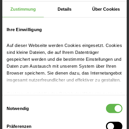
Zustimmung
Details
Über Cookies
Tel:
+49 2151 4520
Fax: +49 2151 452352
Ihre Einwilligung
E-Mail senden
Auf dieser Webseite werden Cookies eingesetzt. Cookies
sind kleine Dateien, die auf Ihrem Datenträger
gespeichert werden und die bestimmte Einstellungen und
Daten zum Austausch mit unserem System über Ihren
Seit 1380 kümmern wir uns mit viel
Browser speichern. Sie dienen dazu, das Internetangebot
Einfühlungsvermögen, Herzblut,
insgesamt nutzerfreundlicher und effektiver zu gestalten.
Leidenschaft und neuesten medizinischen
Erkenntnissen um die Bürgerinnen und
Cookies, die nicht für den Betrieb der Webseite zwingend
notwendig sind, dürfen nur mit Ihrer Einwilligung
Bürger der Region.
Einwilligungsauswahl
eingesetzt werden.
Notwendig
Es steht Ihnen frei, unsere Seite mit nur den notwendigen
Präferenzen
Cookies zu benutzen, eine individuelle Auswahl