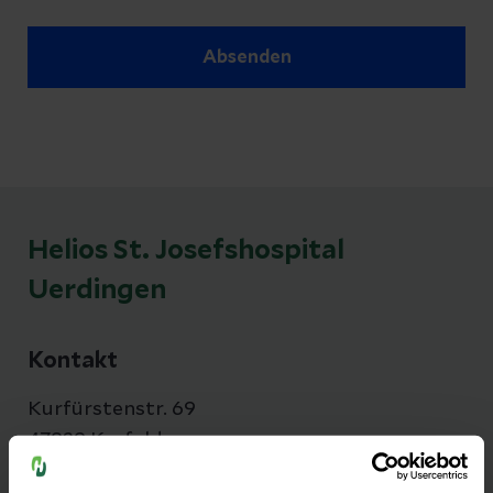
Absenden
Helios St. Josefshospital
Uerdingen
Kontakt
Kurfürstenstr. 69
47829 Krefeld
Anfahrt auf Google Maps