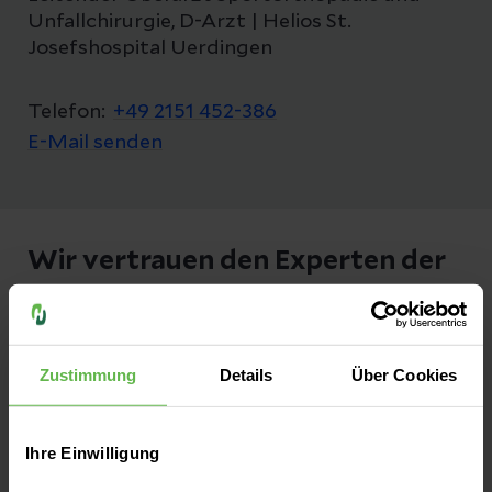
Unfallchirurgie, D-Arzt | Helios St.
Josefshospital Uerdingen
Telefon:
+49 2151 452-386
E-Mail senden
Wir vertrauen den Experten der
Sportklinik
Zustimmung
Details
Über Cookies
Bayer 04 Leverkusen
Seit 2015 betreut Dr. Philipp
Ihre Einwilligung
Ehrenstein die 1. Mannschaft. Seit