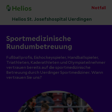
Notfall
Helios St. Josefshospital Uerdingen
Sportmedizinische
Rundumbetreuung
Fußballprofis, Eishockeyspieler, Handballspieler,
Triathleten, Kaderathleten und Olympiateilnehmer
vertrauen bereits auf die sportmedizinische
Betreuung durch Uerdinger Sportmediziner. Wann
vertrauen Sie uns?