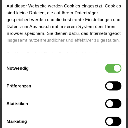
2020 betreut Dr. Linus Krieger die
Auf dieser Webseite werden Cookies eingesetzt. Cookies
sind kleine Dateien, die auf Ihrem Datenträger
U17-Mannschaft.
gespeichert werden und die bestimmte Einstellungen und
Daten zum Austausch mit unserem System über Ihren
zu Bayer 04 Leverkusen
Browser speichern. Sie dienen dazu, das Internetangebot
insgesamt nutzerfreundlicher und effektiver zu gestalten.
Cookies, die nicht für den Betrieb der Webseite zwingend
notwendig sind, dürfen nur mit Ihrer Einwilligung
Einwilligungsauswahl
eingesetzt werden.
Notwendig
Es steht Ihnen frei, unsere Seite mit nur den notwendigen
Präferenzen
Cookies zu benutzen, eine individuelle Auswahl
hinsichtlich der nicht notwendigen Cookies zu treffen
oder durch Auswahl von „Alle Cookies akzeptieren“ in die
Statistiken
Verwendung aller Cookies einzuwilligen. Ihre
Helios St. Josefshospital
Auswahlentscheidung können Sie jederzeit ändern oder
Marketing
widerrufen.
Uerdingen