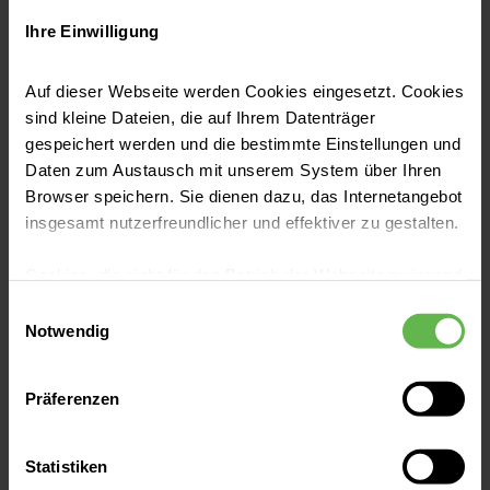
Ihre Einwilligung
Auf dieser Webseite werden Cookies eingesetzt. Cookies
sind kleine Dateien, die auf Ihrem Datenträger
gespeichert werden und die bestimmte Einstellungen und
Daten zum Austausch mit unserem System über Ihren
Alessia Muru
Browser speichern. Sie dienen dazu, das Internetangebot
insgesamt nutzerfreundlicher und effektiver zu gestalten.
Assistenzärztin
Cookies, die nicht für den Betrieb der Webseite zwingend
Pflegefachkräfte
notwendig sind, dürfen nur mit Ihrer Einwilligung
Einwilligungsauswahl
eingesetzt werden.
Notwendig
Es steht Ihnen frei, unsere Seite mit nur den notwendigen
Präferenzen
Cookies zu benutzen, eine individuelle Auswahl
hinsichtlich der nicht notwendigen Cookies zu treffen
oder durch Auswahl von „Alle Cookies akzeptieren“ in die
Statistiken
Verwendung aller Cookies einzuwilligen. Ihre