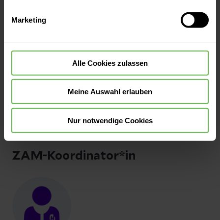
Jasmin Engelbrecht
Auswahlentscheidung können Sie jederzeit ändern oder
ERAS Nurse
Marketing
widerrufen.
Alle Cookies zulassen
Meine Auswahl erlauben
Jacqueline Schmidt
Nur notwendige Cookies
Stationsleitung Station 2A
ZAM-Koordinator*in