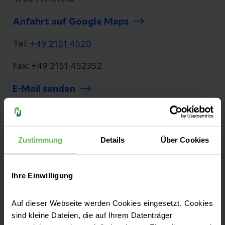
Anfahrt auf Google Maps
Tel:
+49 2151 4520
Fax: +49 2151 452352
E-Mail senden
Zustimmung
Details
Über Cookies
Seit 1380 kümmern wir uns mit viel
Einfühlungsvermögen, Herzblut,
Leidenschaft und neuesten medizinischen
Ihre Einwilligung
Erkenntnissen um die Bürgerinnen und
Bürger der Region.
Auf dieser Webseite werden Cookies eingesetzt. Cookies
sind kleine Dateien, die auf Ihrem Datenträger