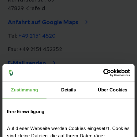
Kurfürstenstr. 69
47829 Krefeld
Anfahrt auf Google Maps
Tel:
+49 2151 4520
Fax: +49 2151 452352
E-Mail senden
Zustimmung
Details
Über Cookies
Seit 1380 kümmern wir uns mit viel
Einfühlungsvermögen, Herzblut,
Ihre Einwilligung
Leidenschaft und neuesten medizinischen
Erkenntnissen um die Bürgerinnen und
Auf dieser Webseite werden Cookies eingesetzt. Cookies
Bürger der Region.
sind kleine Dateien, die auf Ihrem Datenträger