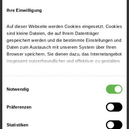
Ihre Einwilligung
Auf dieser Webseite werden Cookies eingesetzt. Cookies
Seit 1380 kümmern wir uns mit viel
sind kleine Dateien, die auf Ihrem Datenträger
Einfühlungsvermögen, Herzblut,
gespeichert werden und die bestimmte Einstellungen und
Leidenschaft und neuesten medizinischen
Daten zum Austausch mit unserem System über Ihren
Browser speichern. Sie dienen dazu, das Internetangebot
Erkenntnissen um die Bürgerinnen und
insgesamt nutzerfreundlicher und effektiver zu gestalten.
Bürger der Region.
Cookies, die nicht für den Betrieb der Webseite zwingend
notwendig sind, dürfen nur mit Ihrer Einwilligung
Einwilligungsauswahl
eingesetzt werden.
Notwendig
Es steht Ihnen frei, unsere Seite mit nur den notwendigen
Leistungen finden
Präferenzen
Cookies zu benutzen, eine individuelle Auswahl
hinsichtlich der nicht notwendigen Cookies zu treffen
oder durch Auswahl von „Alle Cookies akzeptieren“ in die
Aufnahme & Besucher
Statistiken