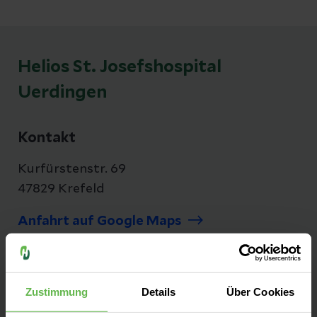
Helios St. Josefshospital
Uerdingen
Kontakt
Kurfürstenstr. 69
47829 Krefeld
Anfahrt auf Google Maps
Tel:
+49 2151 4520
Fax: +49 2151 452352
Zustimmung
Details
Über Cookies
E-Mail senden