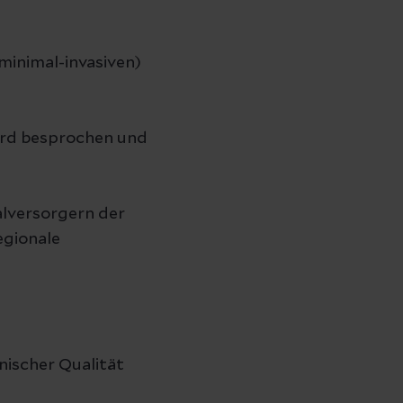
minimal-invasiven)
ard besprochen und
alversorgern der
egionale
nischer Qualität