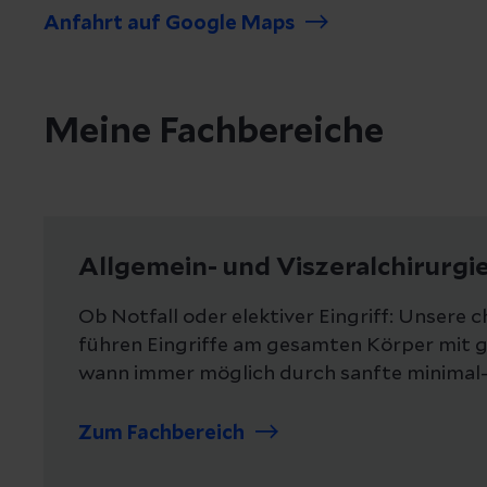
Diverse Fortbild
Anfahrt auf Google Maps
Gesellschaft für
Grundlage der D
20
seit 2001
Gesellschaft der
Meine Fachbereiche
Diverse Fortbild
20
2007
Deutsche Kontin
MIC-Club West, M
Allgemein- und Viszeralchirurgi
20
2008
Konvent der lei
Ob Notfall oder elektiver Eingriff: Unsere 
Zertifizierung 
führen Eingriffe am gesamten Körper mit 
2014
wann immer möglich durch sanfte minimal-i
10/2008
Mitteldeutsche 
Standortbestim
Zum Fachbereich
2009