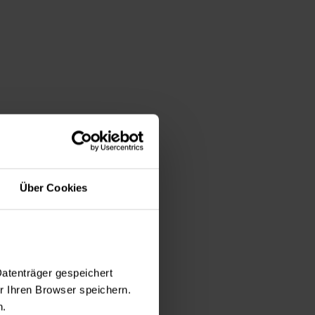
Über Cookies
ülheim
Datenträger gespeichert
 Ihren Browser speichern.
n.