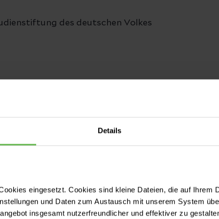
udienstiftung des deutschen Volkes
 Werdegang
1989-1991
Ärztin im Praktikum an der
Details
itende Aktivitäten
Chirurgischen Klinik
Furtbachhaus in Stuttgart
e Erfahrung
1.3.1991
n Krankenpflegeschulen in Stuttgart, Dortmund, M
1998-2010
ookies eingesetzt. Cookies sind kleine Dateien, die auf Ihrem 
Approbation
instellungen und Daten zum Austausch mit unserem System über
halbtägige Professur für
aften
tangebot insgesamt nutzerfreundlicher und effektiver zu gestalte
Angewandte Medizintechnik,