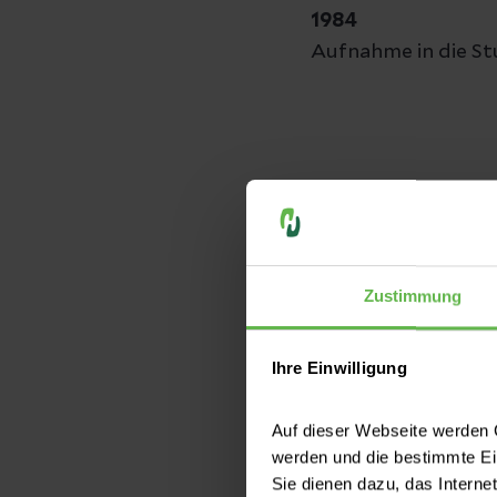
1984
Aufnahme in die St
Beruflicher
Zustimmung
Berufsbegle
Ihre Einwilligung
seit 1991
Akademisch
Unterricht an de
Auf dieser Webseite werden C
werden und die bestimmte E
Mitgliedsch
1991
Sie dienen dazu, das Interne