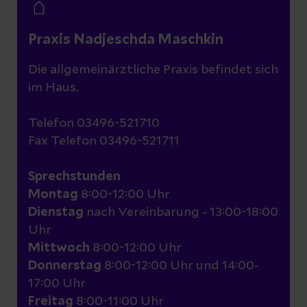
medizinischen Abteilungen.
Verantwortlichkeiten.
eröffnet. Es ist das erste Krankenhaus in
Pflegekräfte kümmern sich bei uns mit
der Stadt.
besonderem Feingefühl um Sie, um Ihren
Praxis Nadjeschda Maschkin
Klinikaufenthalt so angenehm wie
Die allgemeinärztliche Praxis befindet sich
1872
möglich zu gestalten.
Hier stellt sich
im Haus.
Umwandlung des städtischen
unser Pflegedienst vor
Krankenhauses in ein Kreiskrankenhaus.
Telefon 03496-521710
Fax Telefon 03496-521711
1998
Fertigstellung des "Blauen Hauses".
Sprechstunden
Montag
8:00-12:00 Uhr
2010 - 2012
Dienstag
nach Vereinbarung - 13:00-18:00
Neubau Klinik:
Uhr
2010 - Fertigstellung 1. Bauabschnitt des
Mittwoch
8:00-12:00 Uhr
Donnerstag
neuen Klinikgebäudes
8:00-12:00 Uhr und 14:00-
17:00 Uhr
2012
- Fertigstellung 2. Bauabschnitt des
Freitag
8:00-11:00 Uhr
neuen Klinikgebäudes