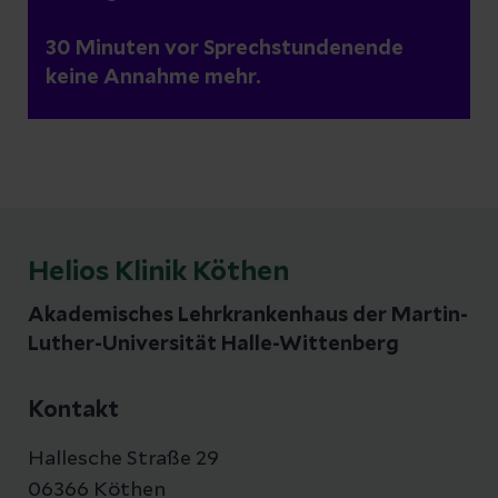
30 Minuten vor Sprechstundenende
2014 - 2017
keine Annahme mehr.
2014 geht die Klinik in die Trägerschaft
der Helios Kliniken über. In den Jahren
2016 und 2017 werden verschiedene
Stationssanierungen durchgeführt.
Helios Klinik Köthen
Akademisches Lehrkrankenhaus der Martin-
Luther-Universität Halle-Wittenberg
Kontakt
Hallesche Straße 29
06366 Köthen