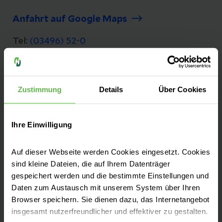
Anfahrt auf Google Maps
Tel:
(03496) 52-0
Fax: (03496) 52-11 01
E-Mail senden
Zustimmung
Details
Über Cookies
Ihre Einwilligung
Moderne Klinik mit langjähriger Geschichte
Auf dieser Webseite werden Cookies eingesetzt. Cookies
Als städtische Einrichtung am 4. Juli 1861
sind kleine Dateien, die auf Ihrem Datenträger
gegründet, blickt das Krankenhaus Köthen
gespeichert werden und die bestimmte Einstellungen und
Daten zum Austausch mit unserem System über Ihren
auf eine lange Tradition zurück. Seit 2014
Browser speichern. Sie dienen dazu, das Internetangebot
gehört unsere Klinik zu Helios und ist ein
insgesamt nutzerfreundlicher und effektiver zu gestalten.
Akademisches Lehrkrankenhaus der Martin-