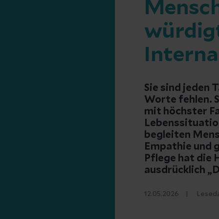
Menschl
würdigt
Interna
Sie sind jeden
Worte fehlen. S
mit höchster F
Lebenssituatio
begleiten Mens
Empathie und g
Pflege hat die 
ausdrücklich „
12.05.2026
Lesed