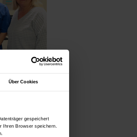
ntensivstation), Grit
Über Cookies
 © Helios Kliniken
eden
Datenträger gespeichert
ement für
 Ihren Browser speichern.
erbinden
n.