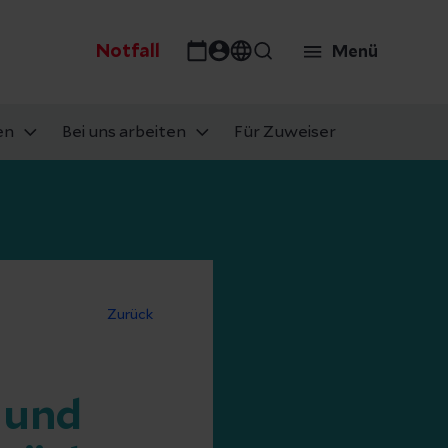
Notfall
Menü
en
Bei uns arbeiten
Für Zuweiser
Zurück
 und