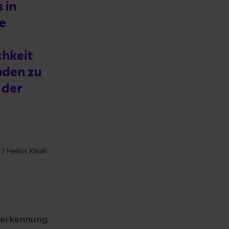
 in
e
d
chkeit
nden zu
 der
 Helios Klinik
Anerkennung