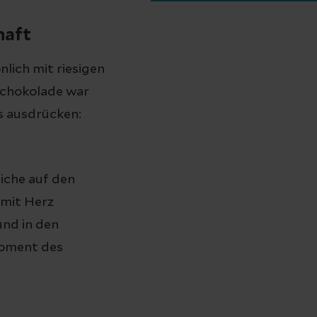
haft
lich mit riesigen
Schokolade war
es ausdrücken:
iche auf den
 mit Herz
und in den
Moment des