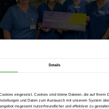
an Rutkowski überrascht persönlich Ines Seyffert (Stationsleitung I
Details
ke und Franziska Beier, gemeinsam mit Bereichsleitung Madlen Petz.
Unsere Pflegekräfte sind j
ookies eingesetzt. Cookies sind kleine Dateien, die auf Ihrem 
täglich mit großem Engag
instellungen und Daten zum Austausch mit unserem System über
andere Menschen da. Sie v
tangebot insgesamt nutzerfreundlicher und effektiver zu gestalte