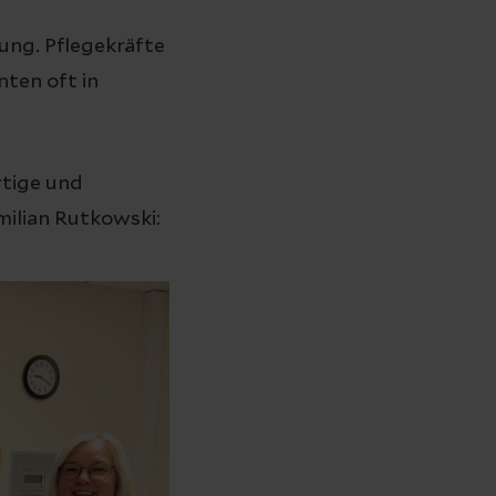
ung. Pflegekräfte
nten oft in
rtige und
ilian Rutkowski: