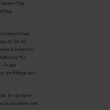
 diesen Tag
alltag
den Geburtstag
e. Er ist ein
ios Kliniken im
chätzung für
– in der
r, die Pflege den
ade. Er verdient
so auszuüben, wie