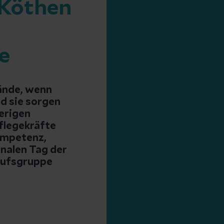
 Köthen
e
Hände, wenn
d sie sorgen
erigen
flegekräfte
ompetenz,
nalen Tag der
erufsgruppe