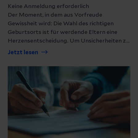
Keine Anmeldung erforderlich
Der Moment, in dem aus Vorfreude
Gewissheit wird: Die Wahl des richtigen
Geburtsorts ist für werdende Eltern eine
Herzensentscheidung. Um Unsicherheiten zu
nehmen und Vertrauen aufzubauen, öffnet
Jetzt lesen
die Helios Klinik Köthen im Juni wieder ihre
Türen. Bei dem beliebten Infoabend am 24.
Juni können werdende Mütter und Väter das
Team und die Kreißsäle hautnah erleben –
ganz ohne Anmeldung.