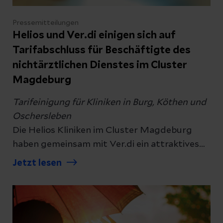
Pressemitteilungen
Helios und Ver.di einigen sich auf
Tarifabschluss für Beschäftigte des
nichtärztlichen Dienstes im Cluster
Magdeburg
Tarifeinigung für Kliniken in Burg, Köthen und
Oschersleben
Die Helios Kliniken im Cluster Magdeburg
haben gemeinsam mit Ver.di ein attraktives
Tarifpaket für die Mitarbeiterinnen und
Jetzt lesen
Mitarbeiter des nichtärztlichen Dienstes
sowie der Auszubildenden vereinbart. Eine
Laufzeit bis 2029 schafft langfristige
Planungssicherheit für beide Seiten.