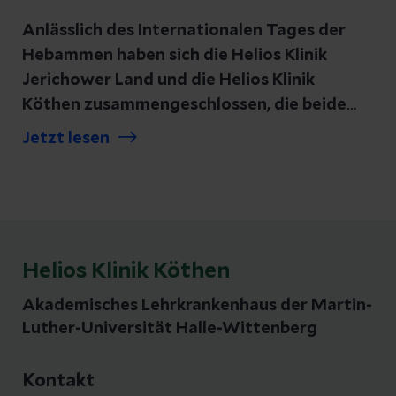
Anlässlich des Internationalen Tages der
Hebammen haben sich die Helios Klinik
Jerichower Land und die Helios Klinik
Köthen zusammengeschlossen, die beide
zum Klinikverbund Helios Cluster
Jetzt lesen
Magdeburg gehören, und ein besonderes
Zeichen der Anerkennung gesetzt. In ihren
Geburtskliniken wurden die Hebammen
sowie die Teams rund um die Geburtshilfe
mit großen Dankestorten überrascht.
Helios Klinik Köthen
Akademisches Lehrkrankenhaus der Martin-
Luther-Universität Halle-Wittenberg
Kontakt