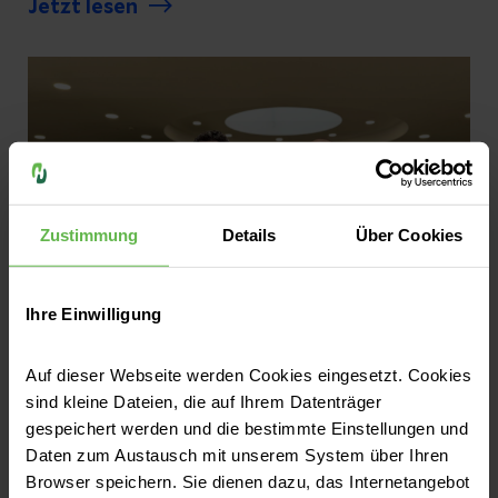
Jetzt lesen
ernsthafte gesundheitliche Beschwerden
auftreten. Auch in der Helios Klinik Köthen
werden bei hohen Temperaturen
Patient:innen mit hitzebedingten Symptomen
medizinisch versorgt. Welche Warnzeichen
ernst zu nehmen sind und wie unser Körper
bei heißen Sommertagen unterstützt werden
Zustimmung
Details
Über Cookies
kann, erklärt Dr. med. Marco Polo Peich,
Chefarzt des Notfallzentrums der Helios
Klinik Köthen.
Ihre Einwilligung
Pressemitteilungen
Auf dieser Webseite werden Cookies eingesetzt. Cookies
Helios Klinik Köthen erhält als erste
sind kleine Dateien, die auf Ihrem Datenträger
Klinik in Sachsen-Anhalt Qualitätssiegel
gespeichert werden und die bestimmte Einstellungen und
Daten zum Austausch mit unserem System über Ihren
für exzellente Schulterendoprothetik
Browser speichern. Sie dienen dazu, das Internetangebot