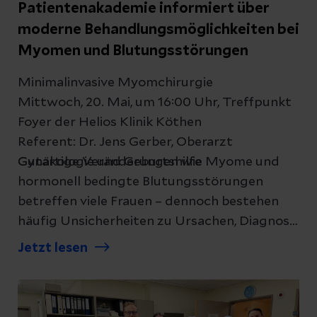
Patientenakademie informiert über
moderne Behandlungsmöglichkeiten bei
Myomen und Blutungsstörungen
Minimalinvasive Myomchirurgie
Mittwoch, 20. Mai, um 16:00 Uhr, Treffpunkt
Foyer der Helios Klinik Köthen
Referent: Dr. Jens Gerber, Oberarzt
Gynäkologie und Geburtshilfe
Gutartige Veränderungen wie Myome und
hormonell bedingte Blutungsstörungen
betreffen viele Frauen – dennoch bestehen
häufig Unsicherheiten zu Ursachen, Diagnose
und Therapieoptionen. Im Rahmen einer
Jetzt lesen
Patientenakademie lädt die Helios Klinik
Köthen am 20. Mai um 16 Uhr Interessierte
dazu ein, sich umfassend über aktuelle