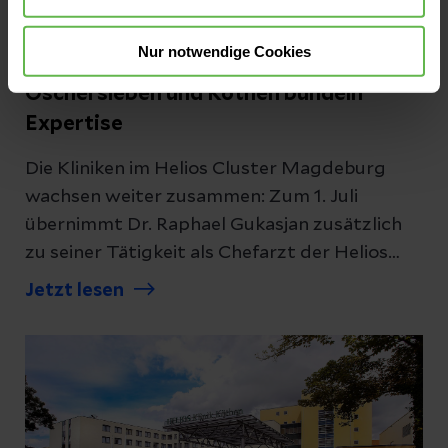
Pressemitteilungen
Zwei Orte, eine Leitung: Anästhesie und
Nur notwendige Cookies
Intensivmedizin der Helios Kliniken in
Oschersleben und Köthen bündeln
Expertise
Die Kliniken im Helios Cluster Magdeburg
wachsen weiter zusammen: Zum 1. Juli
übernimmt Dr. Raphael Gukasjan zusätzlich
zu seiner Tätigkeit als Chefarzt der Helios
Bördeklinik in Neindorf, die Leitung der
Jetzt lesen
Anästhesie und Intensivmedizin in der Helios
Klinik Köthen. Er folgt auf Prof. Dr. Peter
Trommler, der die Klinik in Köthen
jahrzehntelang geprägt hat.