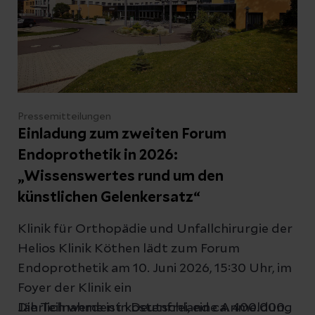
Pressemitteilungen
Einladung zum zweiten Forum
Endoprothetik in 2026:
„Wissenswertes rund um den
künstlichen Gelenkersatz“
Klinik für Orthopädie und Unfallchirurgie der
Helios Klinik Köthen lädt zum Forum
Endoprothetik am 10. Juni 2026, 15:30 Uhr, im
Foyer der Klinik ein
Die Teilnahme ist kostenfrei, eine Anmeldung
Jährlich werden in Deutschland ca. 400.000