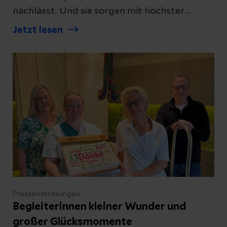
nachlässt. Und sie sorgen mit höchster
Fachkompetenz dafür, dass Menschen in
Jetzt lesen
schwierigen Lebenssituationen die
bestmögliche Versorgung erhalten.
Pflegekräfte begleiten Menschen in
herausfordernden Situationen mit
Kompetenz, Empathie und großem
persönlichem Einsatz. Zum Internationalen
Tag der Pflege hat die Helios Klinik Köthen
deshalb ihrer größten Berufsgruppe
ausdrücklich „Danke“ gesagt.
Pressemitteilungen
Begleiterinnen kleiner Wunder und
großer Glücksmomente