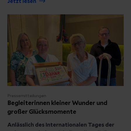
Jetzt lesen
schwierigen Lebenssituationen die
bestmögliche Versorgung erhalten.
Pflegekräfte begleiten Menschen in
herausfordernden Situationen mit
Kompetenz, Empathie und großem
persönlichem Einsatz. Zum Internationalen
Tag der Pflege hat die Helios Klinik Köthen
deshalb ihrer größten Berufsgruppe
ausdrücklich „Danke“ gesagt.
Pressemitteilungen
Begleiterinnen kleiner Wunder und
großer Glücksmomente
Anlässlich des Internationalen Tages der