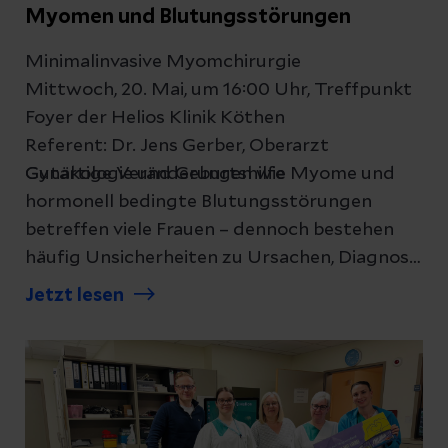
Myomen und Blutungsstörungen
Minimalinvasive Myomchirurgie
Mittwoch, 20. Mai, um 16:00 Uhr, Treffpunkt
Foyer der Helios Klinik Köthen
Referent: Dr. Jens Gerber, Oberarzt
Gynäkologie und Geburtshilfe
Gutartige Veränderungen wie Myome und
hormonell bedingte Blutungsstörungen
betreffen viele Frauen – dennoch bestehen
häufig Unsicherheiten zu Ursachen, Diagnose
und Therapieoptionen. Im Rahmen einer
Jetzt lesen
Patientenakademie lädt die Helios Klinik
Köthen am 20. Mai um 16 Uhr Interessierte
dazu ein, sich umfassend über aktuelle
Behandlungsmöglichkeiten zu informieren
und mit Expertinnen und Experten ins