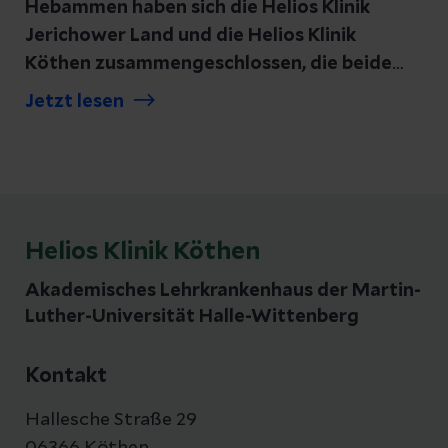
Hebammen haben sich die Helios Klinik
Jerichower Land und die Helios Klinik
Köthen zusammengeschlossen, die beide
zum Klinikverbund Helios Cluster
Jetzt lesen
Magdeburg gehören, und ein besonderes
Zeichen der Anerkennung gesetzt. In ihren
Geburtskliniken wurden die Hebammen
sowie die Teams rund um die Geburtshilfe
mit großen Dankestorten überrascht.
Helios Klinik Köthen
Akademisches Lehrkrankenhaus der Martin-
Luther-Universität Halle-Wittenberg
Kontakt
Hallesche Straße 29
06366 Köthen