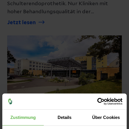
Schulterendoprothetik. Nur Kliniken mit
hoher Behandlungsqualität in der
Schulterendoprothetik dürfen das Bronze-
Jetzt lesen
Endoprothesensiegel der (DVSE) führen.
Pressemitteilungen
Zustimmung
Details
Über Cookies
Zwei Orte, eine Leitung: Anästhesie und