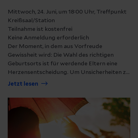
Mittwoch, 24. Juni, um 18:00 Uhr, Treffpunkt
Kreißsaal/Station
Teilnahme ist kostenfrei
Keine Anmeldung erforderlich
Der Moment, in dem aus Vorfreude
Gewissheit wird: Die Wahl des richtigen
Geburtsorts ist für werdende Eltern eine
Herzensentscheidung. Um Unsicherheiten zu
nehmen und Vertrauen aufzubauen, öffnet
Jetzt lesen
die Helios Klinik Köthen im Juni wieder ihre
Türen. Bei dem beliebten Infoabend am 24.
Juni können werdende Mütter und Väter das
Team und die Kreißsäle hautnah erleben –
ganz ohne Anmeldung.