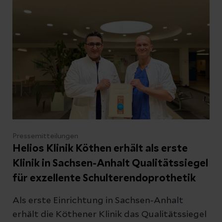
werden bei hohen Temperaturen
Patient:innen mit hitzebedingten Symptomen
medizinisch versorgt. Welche Warnzeichen
ernst zu nehmen sind und wie unser Körper
bei heißen Sommertagen unterstützt werden
kann, erklärt Dr. med. Marco Polo Peich,
Chefarzt des Notfallzentrums der Helios
Klinik Köthen.
Pressemitteilungen
Helios Klinik Köthen erhält als erste
Klinik in Sachsen-Anhalt Qualitätssiegel
für exzellente Schulterendoprothetik
Als erste Einrichtung in Sachsen-Anhalt
erhält die Köthener Klinik das Qualitätssiegel