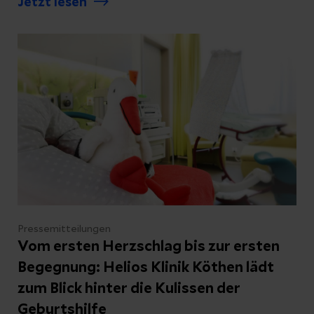
Jetzt lesen
Mitarbeiter des nichtärztlichen Dienstes
sowie der Auszubildenden vereinbart. Eine
Laufzeit bis 2029 schafft langfristige
Planungssicherheit für beide Seiten.
Pressemitteilungen
Vom ersten Herzschlag bis zur ersten
Begegnung: Helios Klinik Köthen lädt
zum Blick hinter die Kulissen der
Geburtshilfe