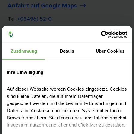
Anfahrt auf Google Maps
Tel:
(03496) 52-0
Fax: (03496) 52-11 01
E-Mail senden
Zustimmung
Details
Über Cookies
Ihre Einwilligung
Moderne Klinik mit langjähriger Geschichte
Auf dieser Webseite werden Cookies eingesetzt. Cookies
Als städtische Einrichtung am 4. Juli 1861
sind kleine Dateien, die auf Ihrem Datenträger
gegründet, blickt das Krankenhaus Köthen
gespeichert werden und die bestimmte Einstellungen und
auf eine lange Tradition zurück. Seit 2014
Daten zum Austausch mit unserem System über Ihren
gehört unsere Klinik zu Helios und ist ein
Browser speichern. Sie dienen dazu, das Internetangebot
insgesamt nutzerfreundlicher und effektiver zu gestalten.
Akademisches Lehrkrankenhaus der Martin-
Luther-Universität Halle-Wittenberg.