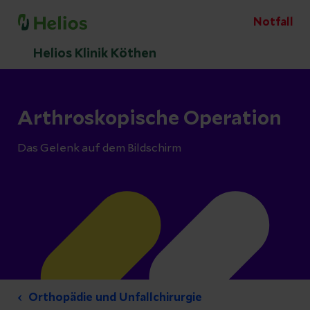
Notfall
Helios Klinik Köthen
Arthroskopische Operation
Das Gelenk auf dem Bildschirm
Orthopädie und Unfallchirurgie