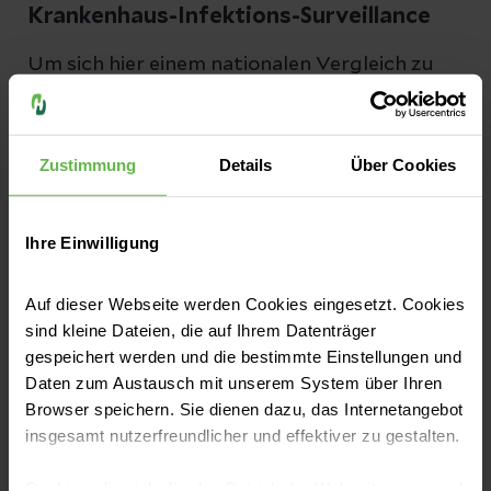
Krankenhaus-Infektions-Surveillance
Um sich hier einem nationalen Vergleich zu
stellen, sind die Helios Kliniken Teilnehmer
des Krankenhaus-Infektions-Surveillance-
Systems (KISS = Erfassung von nosokomialen
Zustimmung
Details
Über Cookies
Infektionen) des Nationalen
Referenzzentrums für Surveillance von
Ihre Einwilligung
nosokomialen Infektionen (NRZ).
Auf dieser Webseite werden Cookies eingesetzt. Cookies
sind kleine Dateien, die auf Ihrem Datenträger
gespeichert werden und die bestimmte Einstellungen und
Hier finden Sie die
Daten zum Austausch mit unserem System über Ihren
Hygienebeauftragten in unserem
Browser speichern. Sie dienen dazu, das Internetangebot
Klinikum
insgesamt nutzerfreundlicher und effektiver zu gestalten.
In unserem Krankenhaus kümmert sich ein
Cookies, die nicht für den Betrieb der Webseite zwingend