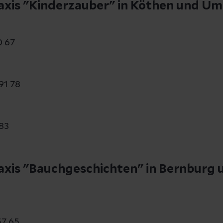
is "Kinderzauber" in Köthen und U
0 67
91 78
 83
is "Bauchgeschichten" in Bernburg 
57 65