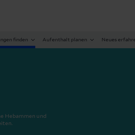
ungen finden
Aufenthalt planen
Neues erfahr
liche Hebammen und
iten.