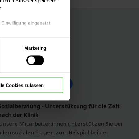
 Ihren Browser speichern.
n.
 Einwilligung eingesetzt
lle Auswahl hinsichtlich der
Marketing
die Verwendung aller Cookies
Folgen Sie uns
lle Cookies zulassen
Sozialberatung - Unterstützung für die Zeit
nach der Klinik
Unsere Mitarbeiter:innen unterstützen Sie bei
allen sozialen Fragen, zum Beispiel bei der