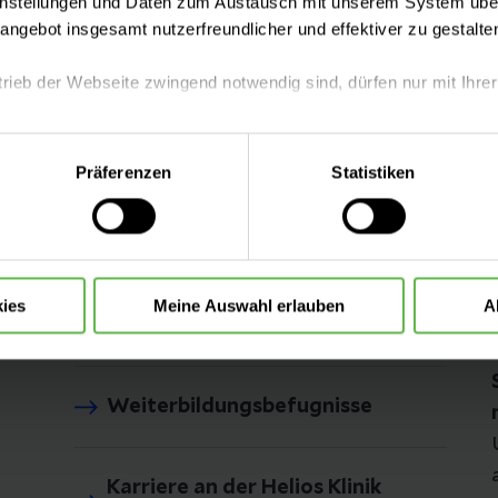
instellungen und Daten zum Austausch mit unserem System über
tangebot insgesamt nutzerfreundlicher und effektiver zu gestalte
trieb der Webseite zwingend notwendig sind, dürfen nur mit Ihrer
eite mit nur den notwendigen Cookies zu benutzen, eine individue
uther-Universität Halle-Wittenberg
Präferenzen
Statistiken
 treffen oder durch Auswahl von „Alle Cookies akzeptieren“ in 
ntscheidung können Sie jederzeit ändern oder widerrufen.
Komfortleistungen
ies
Meine Auswahl erlauben
A
Aufnahme & Besuch
Weiterbildungsbefugnisse
Karriere an der Helios Klinik