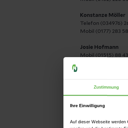
Konstanze Möller
Telefon (034976) 2
Mobil (0177) 283 5
Josie Hofmann
Mobil (01515) 88 4
Löbejün und n
Zustimmung
Janine Mengewein
Mobil (0178) 165 09
Ihre Einwilligung
Auf dieser Webseite werden C