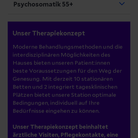
sogar ersticken könnten. Diese sehr
Sie leiden oder litten an einer
Psychosomatik 55+
Hier setzt die Psychosomatik an und
seltene Störung gehört in die Gruppe der
schwerwiegenden Erkrankung, aber
Die drei bekanntesten Essstörungen
versucht zu verstehen, was die Signale
spezifischen, auf Körperfunktionen
trotz Besserung erholen Sie sich nicht.
Ein Schicksalsschlag, Verluste, eine
sind
Anorexia nervosa (Magersucht)
,
des Körpers bedeuten könnten. Die
bezogene Ängste.
Sie leben in Angst vor einem Rückfall,
schwerwiegende Erkrankung,
Bulimia nervosa (Essbrechsucht)
und
Bandbreite der Symptome kann alle
Unser Therapiekonzept
einer Verschlimmerung oder vermuten
Doppelbelastung, Wohnortswechsel,
Binge eating (Gelageessen).
Organsysteme umfassen -
vom Herz
Für erwachsene Patient:innen bieten wir
immer noch krank zu sein? Sie leiden an
gravierende Entscheidungen, eine neue
Moderne Behandlungsmethoden und die
über die Lunge bis hin zum Darm, der
in unserer psychosomatischen
einer chronischen Krankheit und es fällt
interdisziplinären Möglichkeiten des
Liebe, Berentung, Rollenwechsel,
Haut oder dem Stütz- und
Abteilung eine spezialisierte
Ihnen schwer, sie zu akzeptieren?
Hauses bieten unseren Patient:innen
finanzielle Engpässe, Verlust von
Bewegungsapparat.
interdisziplinäre psychotherapeutische,
Krankheitsbedingte Einschränkungen,
beste Voraussetzungen für den Weg der
Anerkennung, ungewohnte Freizeit ...
es
Erfahren Sie mehr über unsere
physiotherapeutische, logopädische und
Genesung.
Mit derzeit 10 stationären
erforderliche Untersuchungen und
Therapieansätze bei Essstörungen
gibt vieles, was auch Menschen über 60
Betroffene haben oftmals
bei hohem
ernährungstherapeutische Behandlung
Betten und 2 integriert tagesklinischen
Therapien belasten Sie?
noch „auf den Magen schlagen“ kann
Leidensdruck
bereits viele ambulante und
Plätzen bietet unsere Station optimale
an.
oder „das Herz höher springen“ lässt,
stationäre diagnostische Aufenthalte
Bedingungen, individuell auf Ihre
Die Medizin wird immer komplexer und
denn der Körper und alle seine Organe
hinter sich oder haben diverse
Bedürfnisse eingehen zu können.
auch spezialisierter und „Dr. Google“
reagieren auf psychische wie soziale
Selbstbehandlungsversuche hinter sich,
verunsichert häufig mehr, als Ruhe und
Ereignisse. Auch wenn die Betroffenen
häufig nicht mit anhaltendem Erfolg.
Unser Therapiekonzept beinhaltet
Erfahren Sie mehr über Diagnostik und
Zuversicht zu vermitteln. Gerade bei
schon viel Lebenserfahrung gesammelt
Therapie bei Schluckangst
ärztliche Visiten, Pflegekontakte, eine
Patient*nnen wie Behandler*nnen sind