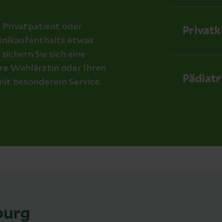
d Privatpatient oder
Privatk
linikaufenthalts etwas
chern Sie sich eine
re Wahlärztin oder Ihren
Pädiatr
mit besonderem Service..
burg