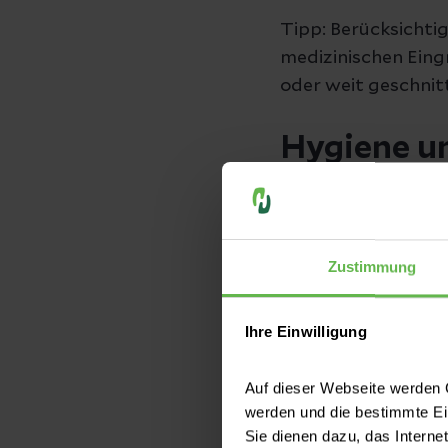
Tipp: Berücksichtig
medizinischen Eing
oder weit geschnitt
Hygiene u
Waschlappen u
Zahnbürste, Za
Zustimmung
Duschbad, Seif
Kamm, Bürste, 
Ihre Einwilligung
Rasierbedarf u
Auf dieser Webseite werden C
Creme und son
werden und die bestimmte E
Sie dienen dazu, das Interne
Taschentücher 