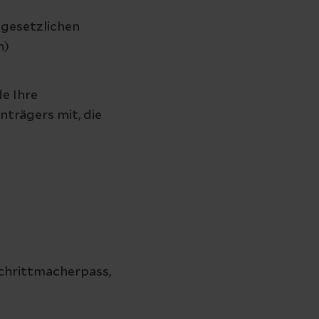
 gesetzlichen
n)
e Ihre
trägers mit, die
Schrittmacherpass,