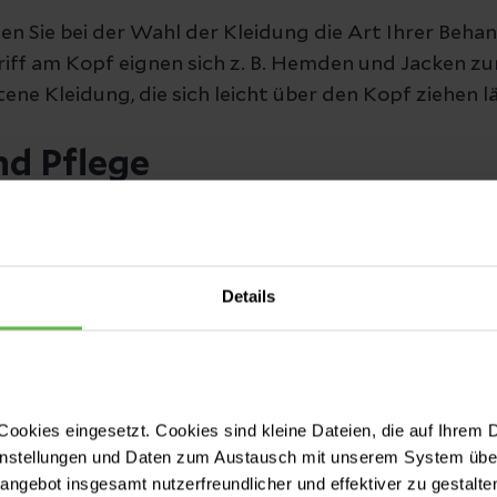
en Sie bei der Wahl der Kleidung die Art Ihrer Beha
riff am Kopf eignen sich z. B. Hemden und Jacken 
ene Kleidung, die sich leicht über den Kopf ziehen lä
nd Pflege
nd Handtücher
hnpasta, Zahnprothesenbedarf
Details
e, Shampoo
Fön
nd Zubehör
ookies eingesetzt. Cookies sind kleine Dateien, die auf Ihrem 
stige Hautpflegeprodukte
instellungen und Daten zum Austausch mit unserem System über
tangebot insgesamt nutzerfreundlicher und effektiver zu gestalte
und ggf. Hygienetücher