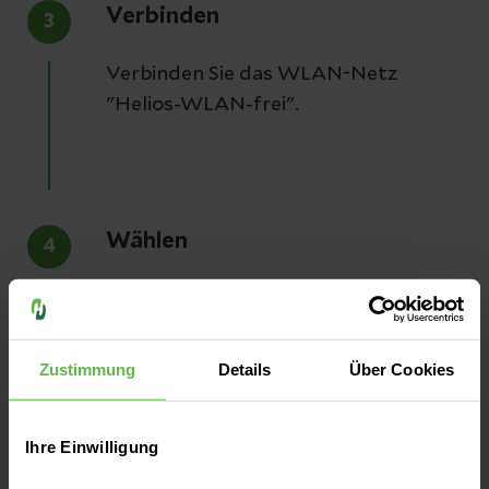
Verbinden
3
Verbinden Sie das WLAN-Netz
"Helios-WLAN-frei".
Wählen
4
Wählen Sie ggf. die Windows Firewall
Zone "Öffentliches Netzwerk" aus.
Zustimmung
Details
Über Cookies
Ihre Einwilligung
Bestätigen
5