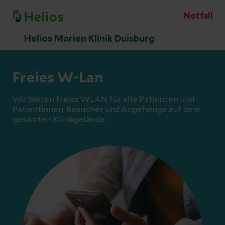
Notfall
Helios Marien Klinik Duisburg
Freies W-Lan
Wir bieten freies WLAN für alle Patienten und
Patientinnen, Besucher und Angehörige auf dem
gesamten Klinikgelände.