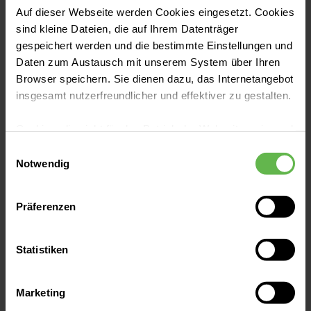
Auf dieser Webseite werden Cookies eingesetzt. Cookies
Bestätigen Sie die Allgemeinen
sind kleine Dateien, die auf Ihrem Datenträger
Nutzungsbedingungen von
gespeichert werden und die bestimmte Einstellungen und
"TheCloud".
Daten zum Austausch mit unserem System über Ihren
Browser speichern. Sie dienen dazu, das Internetangebot
insgesamt nutzerfreundlicher und effektiver zu gestalten.
Cookies, die nicht für den Betrieb der Webseite zwingend
notwendig sind, dürfen nur mit Ihrer Einwilligung
WLAN nutzen
Einwilligungsauswahl
6
eingesetzt werden.
Notwendig
Nun steht Ihnen WLAN zur
Es steht Ihnen frei, unsere Seite mit nur den notwendigen
kostenfreien Nutzung zur
Präferenzen
Cookies zu benutzen, eine individuelle Auswahl
Verfügung.
hinsichtlich der nicht notwendigen Cookies zu treffen
oder durch Auswahl von „Alle Cookies akzeptieren“ in die
Statistiken
Verwendung aller Cookies einzuwilligen. Ihre
Auswahlentscheidung können Sie jederzeit ändern oder
Marketing
widerrufen.