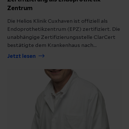
Datenschutzerklärung
zur Kenntnis genommen
Zentrum
Die Helios Klinik Cuxhaven ist offiziell als
Abschicken
Endoprothetikzentrum (EPZ) zertifiziert. Die
unabhängige Zertifizierungsstelle ClarCert
bestätigte dem Krankenhaus nach
Abbrechen
erfolgreichem Audit die Erfüllung höchster
Jetzt lesen
Qualitätsstandards in der Versorgung von
Patient:innen mit künstlichem Hüft- und
Kniegelenkersatz.