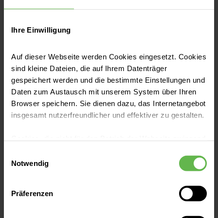
Patientenvortrag über Erkrankungen
der Halswirbelsäule ein
Ihre Einwilligung
Nackenverspannungen, Schmerzen im
Auf dieser Webseite werden Cookies eingesetzt. Cookies
Schulterbereich, Taubheitsgefühle in Armen
sind kleine Dateien, die auf Ihrem Datenträger
oder Händen gehören zu den häufigsten
gespeichert werden und die bestimmte Einstellungen und
Beschwerden im Alltag. Oft steckt hinter
Daten zum Austausch mit unserem System über Ihren
diesen Symptomen eine Erkrankung der
Jetzt lesen
Browser speichern. Sie dienen dazu, das Internetangebot
Halswirbelsäule. Über Ursachen, moderne
insgesamt nutzerfreundlicher und effektiver zu gestalten.
Diagnostik und aktuelle
Behandlungsmöglichkeiten informiert die
Cookies, die nicht für den Betrieb der Webseite zwingend
Helios Klinik Cuxhaven in einem öffentlichen
notwendig sind, dürfen nur mit Ihrer Einwilligung
Einwilligungsauswahl
eingesetzt werden.
Patientenvortrag am Mittwoch, den 27. Mai
Notwendig
2026.
Es steht Ihnen frei, unsere Seite mit nur den notwendigen
Präferenzen
Cookies zu benutzen, eine individuelle Auswahl
hinsichtlich der nicht notwendigen Cookies zu treffen