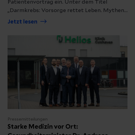
Patientenvortrag ein. Unter dem Titel
„Darmkrebs: Vorsorge rettet Leben. Mythen,
Risiken und moderne
Jetzt lesen
Behandlungsmöglichkeiten“ informiert Dr.
Benjamin Frick, Chefarzt der
Gastroenterologie, am Donnerstag, 12. März
2026, um 18:00 Uhr im Konferenzraum der
Klinik über aktuelle Erkenntnisse zur
Prävention, Diagnostik und Therapie.
Pressemitteilungen
Starke Medizin vor Ort: