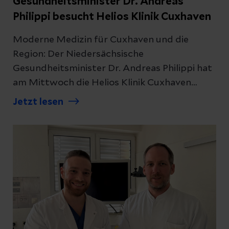
Gesundheitsminister Dr. Andreas
Philippi besucht Helios Klinik Cuxhaven
Moderne Medizin für Cuxhaven und die
Region: Der Niedersächsische
Gesundheitsminister Dr. Andreas Philippi hat
am Mittwoch die Helios Klinik Cuxhaven
besucht. Das Krankenhaus sichert nachhaltig
Jetzt lesen
die umfassende und hochwertige
Versorgung der Bevölkerung in allen
medizinischen Fachbereichen auch über die
Landkreisgrenzen hinaus. Im Fokus des
Besuchs standen die enge Zusammenarbeit
der Helios Klinik Cuxhaven und der Helios
Klinik Wesermarsch im Helios Netzwerk des
sogenannten Clusters Nordsee.