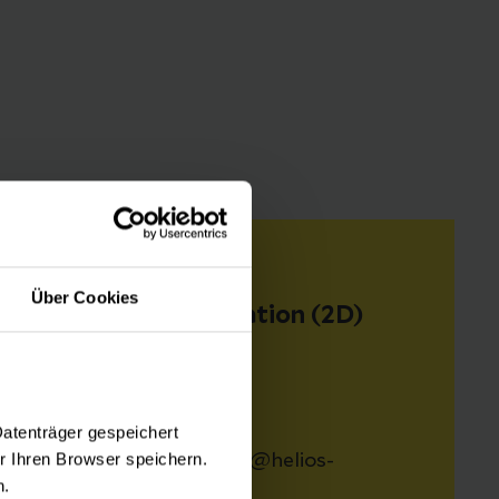
Stationskontakt
Über Cookies
Neugeborenenstation (2D)
Sven Meisner
Tel: 04721 78 2530
Datenträger gespeichert
 Ihren Browser speichern.
Mail: Station2DPflege@helios-
n.
gesundheit.de