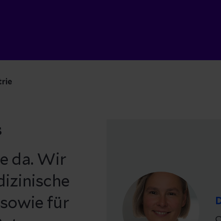
trie
s
e da. Wir
izinische
sowie für
D
C