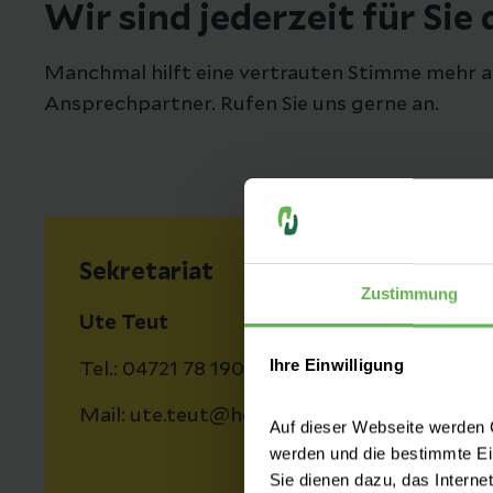
Wir sind jederzeit für Sie 
Manchmal hilft eine vertrauten Stimme mehr als 
Ansprechpartner. Rufen Sie uns gerne an.
Sekretariat
Zustimmung
Ute Teut
Ihre Einwilligung
Tel.: 04721 78 1901
Mail: ute.teut@helios-gesundheit.de
Auf dieser Webseite werden C
werden und die bestimmte E
Sie dienen dazu, das Interne