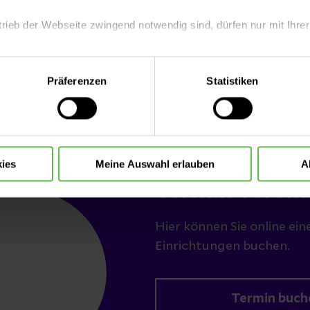
trieb der Webseite zwingend notwendig sind, dürfen nur mit Ihrer
eite mit nur den notwendigen Cookies zu benutzen, eine individue
Präferenzen
Statistiken
 treffen oder durch Auswahl von „Alle Cookies akzeptieren“ in 
ntscheidung können Sie jederzeit ändern oder widerrufen.
ies
Meine Auswahl erlauben
A
Termin verein
Hier können Sie online ein
Einrichtungen buchen.
Termin buch