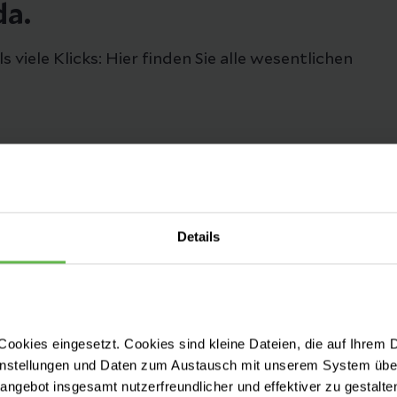
da.
viele Klicks: Hier finden Sie alle wesentlichen
Stationskontakt Kinderstation
Details
(2A)
Sven Meisner
Tel: 04721 78 2530
ookies eingesetzt. Cookies sind kleine Dateien, die auf Ihrem 
instellungen und Daten zum Austausch mit unserem System über
Mail: Station2APflege@helios-
tangebot insgesamt nutzerfreundlicher und effektiver zu gestalte
gesundheit.de