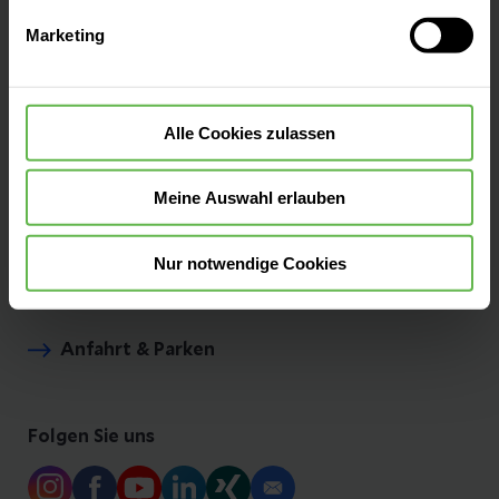
Auswahlentscheidung können Sie jederzeit ändern oder
Besucherinformationen
Marketing
widerrufen.
Aufnahme & Checklisten
Alle Cookies zulassen
Presse und Aktuelles
Meine Auswahl erlauben
Nur notwendige Cookies
Bei uns arbeiten
Anfahrt & Parken
Folgen Sie uns