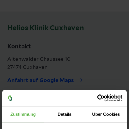
Helios Klinik Cuxhaven
Kontakt
Altenwalder Chaussee 10
27474 Cuxhaven
Anfahrt auf Google Maps
Tel:
04721 78 0
E-Mail senden
Zustimmung
Details
Über Cookies