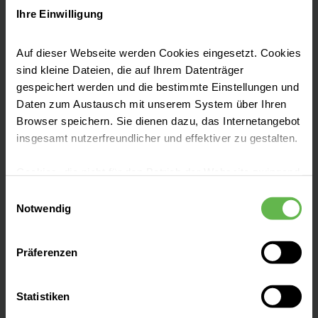
Ihre Einwilligung
Moderner Standort mit Tradition
Das ehemalige Stadtkrankenhaus, welches
Auf dieser Webseite werden Cookies eingesetzt. Cookies
sind kleine Dateien, die auf Ihrem Datenträger
am 20.09.1904 in Betrieb genommen wurde
gespeichert werden und die bestimmte Einstellungen und
hat eine lange Geschichte hinter sich. Seit
Daten zum Austausch mit unserem System über Ihren
2014 gehört unsere Klinik als Grund und
Browser speichern. Sie dienen dazu, das Internetangebot
Regelversorger zu den Helios Kliniken.
insgesamt nutzerfreundlicher und effektiver zu gestalten.
Cookies, die nicht für den Betrieb der Webseite zwingend
notwendig sind, dürfen nur mit Ihrer Einwilligung
Einwilligungsauswahl
eingesetzt werden.
Notwendig
Leistungen finden
Es steht Ihnen frei, unsere Seite mit nur den notwendigen
Präferenzen
Cookies zu benutzen, eine individuelle Auswahl
hinsichtlich der nicht notwendigen Cookies zu treffen
Ihre Ansprechpartner
oder durch Auswahl von „Alle Cookies akzeptieren“ in die
Statistiken
Verwendung aller Cookies einzuwilligen. Ihre