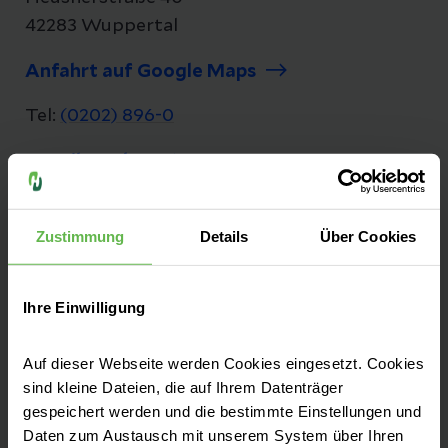
42283 Wuppertal
Anfahrt auf Google Maps
Tel:
(0202) 896-0
E-Mail senden
Zustimmung
Details
Über Cookies
Sie finden uns an zwei Standorten in
Wuppertal:
Ihre Einwilligung
Campus Barmen (Hauptstandort)
Auf dieser Webseite werden Cookies eingesetzt. Cookies
Campus Elberfeld (Herzzentrum, ENDO-
sind kleine Dateien, die auf Ihrem Datenträger
Klinik, Schlaflabor und Praxen)
gespeichert werden und die bestimmte Einstellungen und
Daten zum Austausch mit unserem System über Ihren