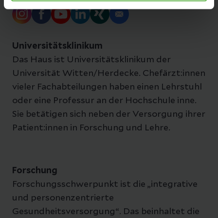
Universitätsklinikum
Das Haus ist Universitätsklinikum der
Universität Witten/Herdecke. Chefärzt:innen
vieler Fachabteilungen haben einen Lehrstuhl
oder eine Professur an der Hochschule inne.
Sie betätigen sich neben der Versorgung ihrer
Patient:innen in Forschung und Lehre.
Forschung
Forschungsschwerpunkt ist die „integrative
und personenzentrierte
Gesundheitsversorgung“. Das beinhaltet die