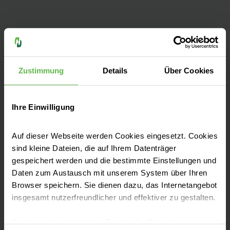
Sie finden uns an zwei Standorten in
Wuppertal:
Zustimmung
Details
Über Cookies
Campus Barmen (Hauptstandort)
Campus Elberfeld (Herzzentrum, ENDO-
Ihre Einwilligung
Klinik, Schlaflabor und Praxen)
Auf dieser Webseite werden Cookies eingesetzt. Cookies
sind kleine Dateien, die auf Ihrem Datenträger
gespeichert werden und die bestimmte Einstellungen und
Daten zum Austausch mit unserem System über Ihren
Browser speichern. Sie dienen dazu, das Internetangebot
Fachbereiche
insgesamt nutzerfreundlicher und effektiver zu gestalten.
Cookies, die nicht für den Betrieb der Webseite zwingend
Unsere Zentren