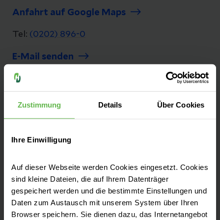
Anfahrt auf Google Maps
Tel:
(0202) 896-0
E-Mail senden
Zustimmung
Details
Über Cookies
Sie finden uns an zwei Standorten in
Wuppertal:
Ihre Einwilligung
Campus Barmen (Hauptstandort)
Campus Elberfeld (Herzzentrum, ENDO-
Auf dieser Webseite werden Cookies eingesetzt. Cookies
Klinik, Schlaflabor und Praxen)
sind kleine Dateien, die auf Ihrem Datenträger
gespeichert werden und die bestimmte Einstellungen und
Daten zum Austausch mit unserem System über Ihren
Browser speichern. Sie dienen dazu, das Internetangebot