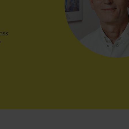
DGSS
)