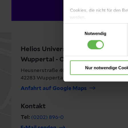
Cookies, die nicht für den Be
werden.
Einwilligungsauswahl
Es steht Ihnen frei, unsere S
Notwendig
nicht notwendigen Cookies zu
einzuwilligen. Ihre Auswahle
Helios Universitätsklinikum
Wuppertal - Campus Barmen
Nur notwendige Cook
Heusnerstraße 40
42283 Wuppertal
Anfahrt auf Google Maps
Kontakt
Tel:
(0202) 896-0