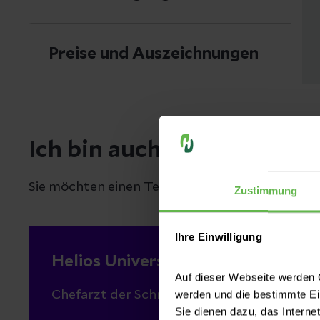
Preise und Auszeichnungen
Ich bin auch an weiteren S
Sie möchten einen Termin an einem anderen St
Zustimmung
Ihre Einwilligung
Helios Universitätsklinikum Wuppe
Auf dieser Webseite werden C
werden und die bestimmte E
Chefarzt der Schmerzklinik Wuppertal
Sie dienen dazu, das Interne