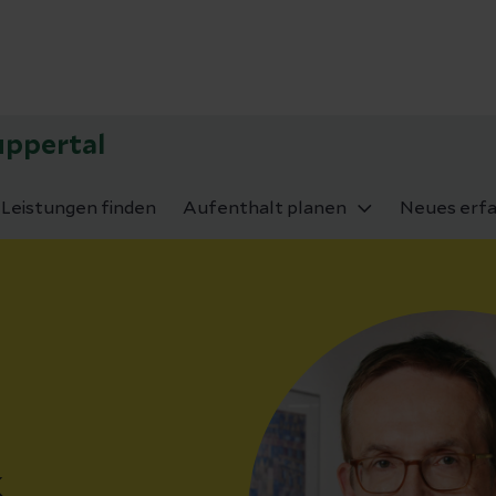
uppertal
Leistungen finden
Aufenthalt planen
Neues erf
k