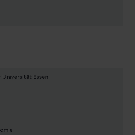
niversität Essen
.
omie