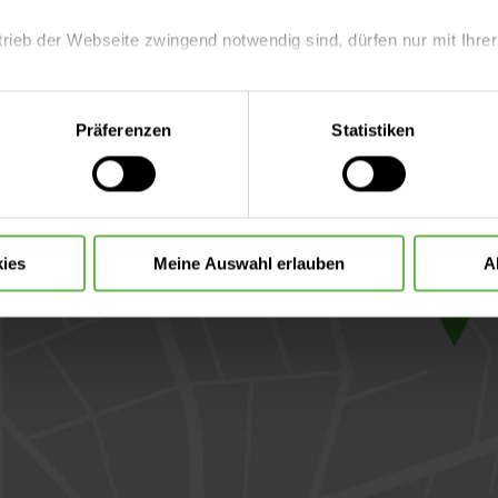
Auswählen
trieb der Webseite zwingend notwendig sind, dürfen nur mit Ihrer
eite mit nur den notwendigen Cookies zu benutzen, eine individue
Präferenzen
Statistiken
 treffen oder durch Auswahl von „Alle Cookies akzeptieren“ in 
ntscheidung können Sie jederzeit ändern oder widerrufen.
ies
Meine Auswahl erlauben
A