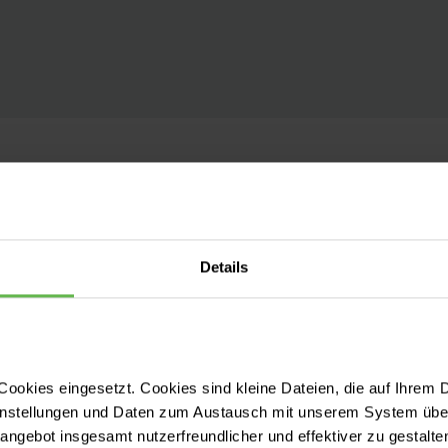
tandorten für Sie da
andort? Wählen Sie einfach Ihren Wunschstandort a
Details
rtal
Helios Klinikum 
ookies eingesetzt. Cookies sind kleine Dateien, die auf Ihrem 
instellungen und Daten zum Austausch mit unserem System über
Chefarzt der Klinik f
tangebot insgesamt nutzerfreundlicher und effektiver zu gestalte