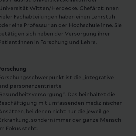
Das Haus ist Universitätsklinikum der
Universität Witten/Herdecke. Chefärzt:innen
vieler Fachabteilungen haben einen Lehrstuhl
oder eine Professur an der Hochschule inne. Sie
betätigen sich neben der Versorgung ihrer
Patient:innen in Forschung und Lehre.
Forschung
Forschungsschwerpunkt ist die „integrative
und personenzentrierte
Gesundheitsversorgung“. Das beinhaltet die
Beschäftigung mit umfassenden medizinischen
Ansätzen, bei denen nicht nur die jeweilige
Erkrankung, sondern immer der ganze Mensch
im Fokus steht.