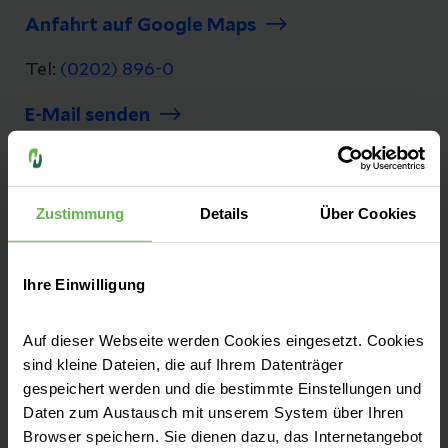
Anfahrt auf Google Maps
Tel:
(0202) 896-0
E-Mail senden
Zustimmung
Details
Über Cookies
Sie finden uns an zwei Standorten in
Wuppertal:
Ihre Einwilligung
Campus Barmen (Hauptstandort)
Campus Elberfeld (Herzzentrum, ENDO-
Auf dieser Webseite werden Cookies eingesetzt. Cookies
Klinik, Schlaflabor und Praxen)
sind kleine Dateien, die auf Ihrem Datenträger
gespeichert werden und die bestimmte Einstellungen und
Daten zum Austausch mit unserem System über Ihren
Browser speichern. Sie dienen dazu, das Internetangebot