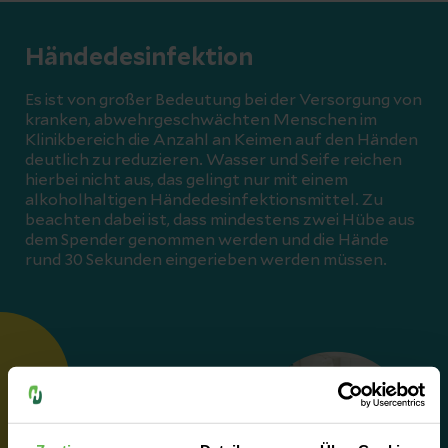
Händedesinfektion
Es ist von großer Bedeutung bei der Versorgung von
kranken, abwehrgeschwächten Menschen im
Klinikbereich die Anzahl an Keimen auf den Händen
deutlich zu reduzieren. Wasser und Seife reichen
hierbei nicht aus, das gelingt nur mit einem
alkoholhaltigen Händedesinfektionsmittel. Zu
beachten dabei ist, dass mindestens zwei Hübe aus
dem Spender genommen werden und die Hände
rund 30 Sekunden eingerieben werden müssen.