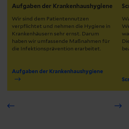
Aufgaben der Krankenhaushygiene
Sc
Wir sind dem Patientennutzen
Wa
verpflichtet und nehmen die Hygiene in
We
Krankenhäusern sehr ernst. Darum
wa
haben wir umfassende Maßnahmen für
Di
die Infektionsprävention erarbeitet.
be
Aufgaben der Krankenhaushygiene
Sc