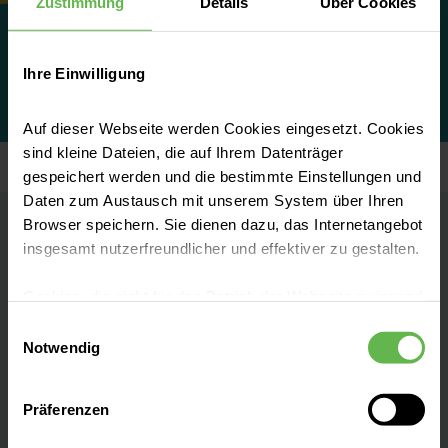
Zustimmung
Details
Über Cookies
Ihre Einwilligung
Auf dieser Webseite werden Cookies eingesetzt. Cookies
sind kleine Dateien, die auf Ihrem Datenträger
gespeichert werden und die bestimmte Einstellungen und
Daten zum Austausch mit unserem System über Ihren
Browser speichern. Sie dienen dazu, das Internetangebot
Helios Klinik Titisee-Neustadt
insgesamt nutzerfreundlicher und effektiver zu gestalten.
Cookies, die nicht für den Betrieb der Webseite zwingend
Kontakt
notwendig sind, dürfen nur mit Ihrer Einwilligung
Einwilligungsauswahl
eingesetzt werden.
Notwendig
Jostalstraße 12
79822 Titisee-Neustadt
Es steht Ihnen frei, unsere Seite mit nur den notwendigen
Präferenzen
Cookies zu benutzen, eine individuelle Auswahl
Anfahrt auf Google Maps
hinsichtlich der nicht notwendigen Cookies zu treffen