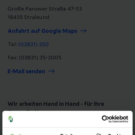
Große Parower Straße 47-53
18435 Stralsund
Anfahrt auf Google Maps
Tel:
(03831) 350
Fax: (03831) 35-2005
E-Mail senden
Wir arbeiten Hand in Hand - für Ihre
Gesundheit
Umfassende Diagnose und Therapie sowie
modernste Medizintechnik gewährleisten