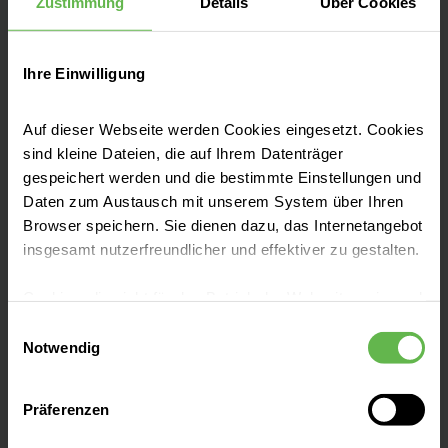
Zustimmung
Details
Über Cookies
eine bestmögliche Versorgung. Mit 888
Betten sind wir ein Akutkrankenhaus der
Schwerpunktversorgung in Vorpommern-
Ihre Einwilligung
Rügen.
Auf dieser Webseite werden Cookies eingesetzt. Cookies
sind kleine Dateien, die auf Ihrem Datenträger
gespeichert werden und die bestimmte Einstellungen und
Daten zum Austausch mit unserem System über Ihren
Browser speichern. Sie dienen dazu, das Internetangebot
Informationen von A bis Z
insgesamt nutzerfreundlicher und effektiver zu gestalten.
Cookies, die nicht für den Betrieb der Webseite zwingend
Klinik für Akut- und Notfallmedizin
notwendig sind, dürfen nur mit Ihrer Einwilligung
Einwilligungsauswahl
eingesetzt werden.
Notwendig
Besucherinformationen
Es steht Ihnen frei, unsere Seite mit nur den notwendigen
Präferenzen
Cookies zu benutzen, eine individuelle Auswahl
hinsichtlich der nicht notwendigen Cookies zu treffen