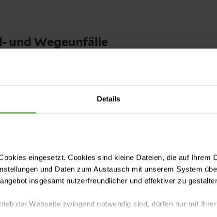
ul- und Wegeunfälle
e Durchgangsarzt ist Chefarzt Dr. Thomas Wachtel
der die Oberärzte bzw. ständigen Vertreter im
ahren durchgeführt. Die Terminvergabe erfolgt üb
Details
 die ambulanten Behandlungen stehen die niederge
r Verfügung. Notfallbehandlungen werden in der I
um die Uhr durchgeführt.
ookies eingesetzt. Cookies sind kleine Dateien, die auf Ihrem 
instellungen und Daten zum Austausch mit unserem System über
tangebot insgesamt nutzerfreundlicher und effektiver zu gestalte
andlung
trieb der Webseite zwingend notwendig sind, dürfen nur mit Ihrer
ederzeit in der Zentralen Notaufnahme (Tel.: 05341- 