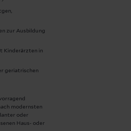
tgen,
en zur Ausbildung
t Kinderärzten in
r geriatrischen
rvorragend
 nach modernsten
lanter oder
ssenen Haus- oder