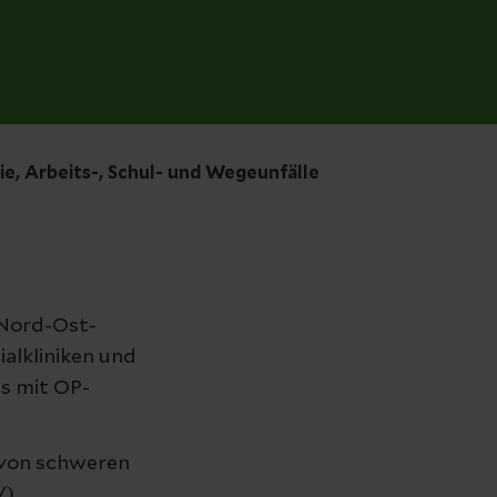
ie, Arbeits-, Schul- und Wegeunfälle
 Nord-Ost-
alkliniken und
s mit OP-
 von schweren
V)