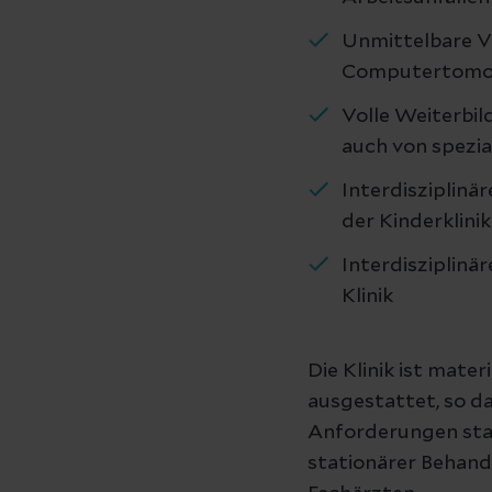
Unmittelbare Ve
Computertomog
Volle Weiterbi
auch von spezial
Interdisziplinä
der Kinderklinik
Interdisziplinä
Klinik
Die Klinik ist mate
ausgestattet, so d
Anforderungen sta
stationärer Behand