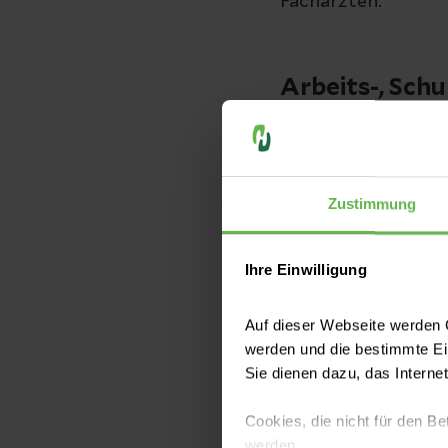
Fachärzten.
Arbeits-, Sch
Der Verantwortlich
werden durch ihn o
Durchgangsarztverf
Zustimmung
Terminvergabe. Für
Durchgangsärzte zu
Ihre Einwilligung
Notaufnahme rund 
Auf dieser Webseite werden C
werden und die bestimmte E
Sie dienen dazu, das Interne
Notfallbeh
Cookies, die nicht für den Be
Diese erfolgt j
werden.