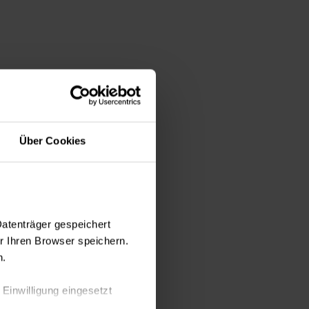
. Die Sprechzeiten
er die Zentrale
Über Cookies
lassenen
nterdisziplinären
Datenträger gespeichert
 Ihren Browser speichern.
n.
 Einwilligung eingesetzt
835 3650). Bitte