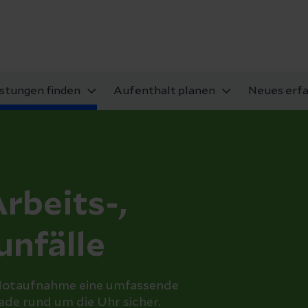
istungen finden
Aufenthalt planen
Neues erf
Arbeits-,
nfälle
n Notaufnahme eine umfassende
de rund um die Uhr sicher.