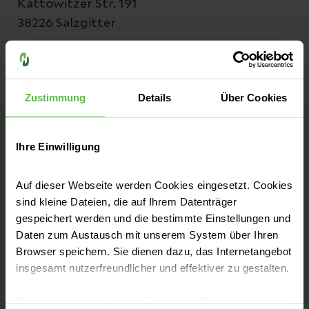
Kattowitzer Str. 191
38226 Salzgitter
Anfahrt auf Google Maps
Tel:
05341 835-0
Zustimmung
Details
Über Cookies
Fax: 05341 835-1515
Ihre Einwilligung
E-Mail senden
Auf dieser Webseite werden Cookies eingesetzt. Cookies
sind kleine Dateien, die auf Ihrem Datenträger
gespeichert werden und die bestimmte Einstellungen und
Daten zum Austausch mit unserem System über Ihren
Leistungen finden
Browser speichern. Sie dienen dazu, das Internetangebot
insgesamt nutzerfreundlicher und effektiver zu gestalten.
Beckenbodenzentrum
Cookies, die nicht für den Betrieb der Webseite zwingend