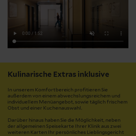
Kulinarische Extras inklusive
In unserem Komfortbereich profitieren Sie
außerdem von einem abwechslungsreichem und
individuellem Menüangebot, sowie täglich frischem
Obst und einer Kuchenauswahl.
Darüber hinaus haben Sie die Möglichkeit, neben
der allgemeinen Speisekarte Ihrer Klinik aus zwei
weiteren Karten Ihr persönliches Lieblingsgericht