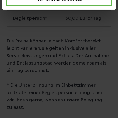
WC
Begleitperson*
60,00 Euro/Tag
Die Preise können je nach Komfortbereich
leicht variieren, sie gelten inklusive aller
Serviceleistungen und Extras. Der Aufnahme-
und Entlassungstag werden gemeinsam als
ein Tag berechnet.
* Die Unterbringung im Einbettzimmer
und/oder einer Begleitperson ermöglichen
wir Ihnen gerne, wenn es unsere Belegung
zulässt.