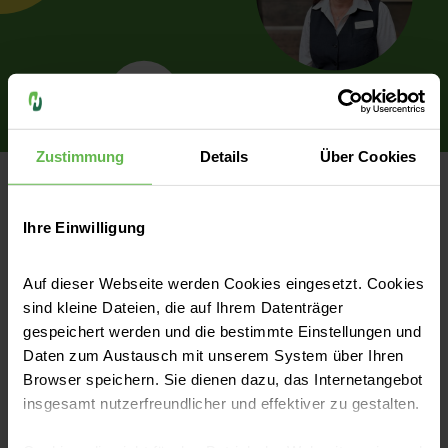
Zustimmung
Details
Über Cookies
Ihre Einwilligung
Unsere Preise auf einen Blick
Auf dieser Webseite werden Cookies eingesetzt. Cookies
Da wir unterschiedliche Komfortbereiche
sind kleine Dateien, die auf Ihrem Datenträger
anbieten, erhalten Sie hier eine Übersicht zu
gespeichert werden und die bestimmte Einstellungen und
allen Zimmerpreisen.
Daten zum Austausch mit unserem System über Ihren
Die Abrechnung der Kosten für die
Browser speichern. Sie dienen dazu, das Internetangebot
insgesamt nutzerfreundlicher und effektiver zu gestalten.
Unterkunft ist über Ihre Privat- oder
Zusatzversicherung gewährleistet. Alle