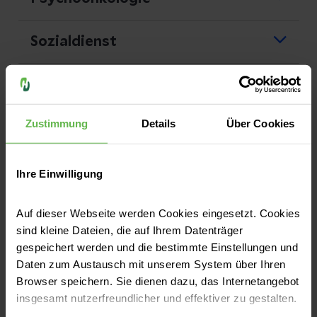
Dr. med. Yvonne Hoppe
Sozialdienst
T 03741 49 13797
M
yvonne.hoppe@helios-gesundheit.de
Theresa Wolf
Physiotherapie
T 03741 49 13275
M theresa.wolf@helios-gesundheit.de
Uta Meyer
Zustimmung
Details
Über Cookies
Klinik
T 03741 49 13300
Anästhesie,Intensivmedizin,Sch
M
uta.meyer@helios-gesundheit.de
merztherapie
Ihre Einwilligung
Dr. med. Torsten Reinhöfer
T 03741 49 3206
Ernährungsberatung
Auf dieser Webseite werden Cookies eingesetzt. Cookies
M
andrea.hagedorn@helios-
sind kleine Dateien, die auf Ihrem Datenträger
Sindy Zimmermann
gesundheit.de
gespeichert werden und die bestimmte Einstellungen und
T 036628 993773
Genetik
Daten zum Austausch mit unserem System über Ihren
M
s.zimmermann@issdichtopfit.de
Prof. Dr. med. Johannes Lemke
Browser speichern. Sie dienen dazu, das Internetangebot
T 0341 97 23800
Brückenteam
insgesamt nutzerfreundlicher und effektiver zu gestalten.
M
johannes.lemke@medizin.unileipzig.de
Vogtlandkreis