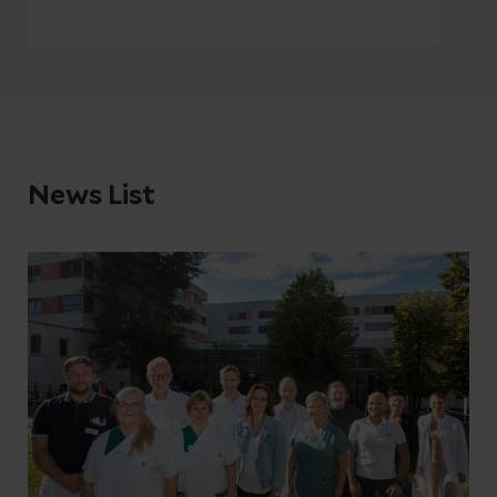
die Auszeichnung
„Darmkrebszentrum mit Empfehlung
der Deutschen Krebsgesellschaft
e.V.“.
News List