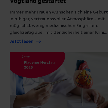
Vogtland gestartet
Immer mehr Frauen wünschen sich eine Geburt
in ruhiger, vertrauensvoller Atmosphäre – mit
möglichst wenig medizinischen Eingriffen,
gleichzeitig aber mit der Sicherheit einer Klinik
im Hintergrund. Diesem Bedürfnis trägt das
Jetzt lesen
Helios Vogtland-Klinikum Plauen nun
Rechnung und bietet seit dem 1. April 2026
einen hebammengeleiteten Kreißsaal an.