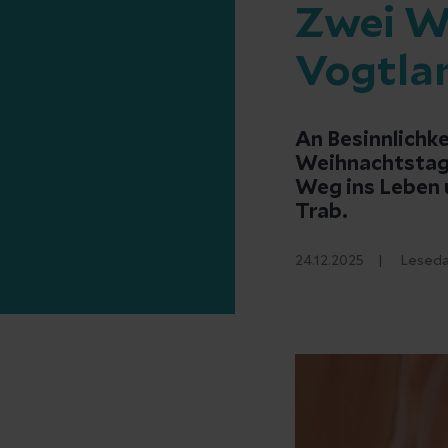
Zwei W
Vogtla
An Besinnlichk
Weihnachtstag 
Weg ins Leben 
Trab.
24.12.2025
Leseda