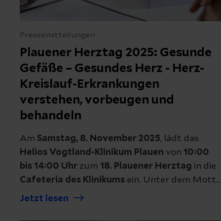
Pressemitteilungen
Plauener Herztag 2025: Gesunde
Gefäße – Gesundes Herz - Herz-
Kreislauf-Erkrankungen
verstehen, vorbeugen und
behandeln
Am
Samstag, 8. November 2025
, lädt das
Helios Vogtland-Klinikum Plauen
von
10:00
bis 14:00 Uhr
zum
18. Plauener Herztag
in die
Cafeteria des Klinikums
ein. Unter dem Mott
„Gesunde Gefäße – Gesundes Herz · Den
Jetzt lesen
Herzinfarkt vermeiden“
steht die