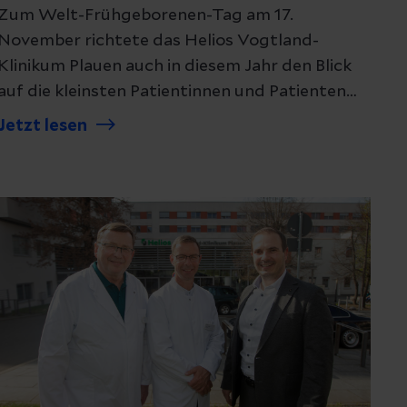
Zum Welt-Frühgeborenen-Tag am 17.
November richtete das Helios Vogtland-
Klinikum Plauen auch in diesem Jahr den Blick
auf die kleinsten Patientinnen und Patienten
der Region. Mit einer liebevollen
Jetzt lesen
Wunschballon-Aktion machten die Teams der
Geburtshilfe und Neonatologie auf die
besonderen Herausforderungen einer
Frühgeburt aufmerksam und sendeten
gleichzeitig ein kraftvolles Symbol der
Hoffnung für betroffene Familien.