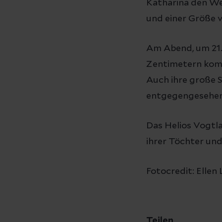
Katharina den We
und einer Größe 
Am Abend, um 21.5
Zentimetern komp
Auch ihre große 
entgegengesehen 
Das Helios Vogtla
ihrer Töchter un
Fotocredit: Ellen 
Teilen