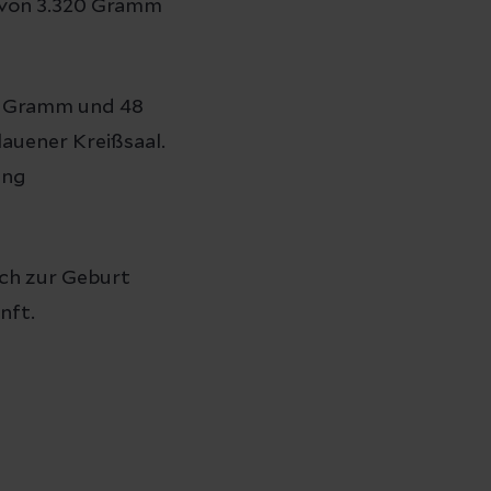
 von 3.320 Gramm
65 Gramm und 48
auener Kreißsaal.
ung
ich zur Geburt
nft.