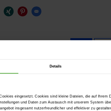
l hilfreich?
Ja
Ich h
Details
agen zu diesem Artikel?
 eine Nachricht und geben Sie Ihre E-Mail-Adresse a
 können
ookies eingesetzt. Cookies sind kleine Dateien, die auf Ihrem 
essieren
instellungen und Daten zum Austausch mit unserem System über
tangebot insgesamt nutzerfreundlicher und effektiver zu gestalte