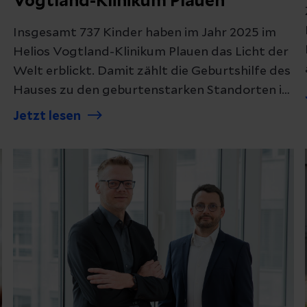
Vogtland-Klinikum Plauen
Insgesamt 737 Kinder haben im Jahr 2025 im
Helios Vogtland-Klinikum Plauen das Licht der
Welt erblickt. Damit zählt die Geburtshilfe des
Hauses zu den geburtenstarken Standorten in
der Region.
Jetzt lesen