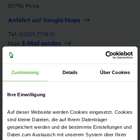
01796 Pirna
Anfahrt auf Google Maps
Tel:
03501 7118-0
Mail:
E-Mail senden
Zustimmung
Details
Über Cookies
Klinik für Psychiatrie und Psychotherapie
Hohe Straße 28-32
Ihre Einwilligung
01796 Pirna
Anfahrt auf Google Maps
Auf dieser Webseite werden Cookies eingesetzt. Cookies
sind kleine Dateien, die auf Ihrem Datenträger
Tel:
03501 7118-0
gespeichert werden und die bestimmte Einstellungen und
Daten zum Austausch mit unserem System über Ihren