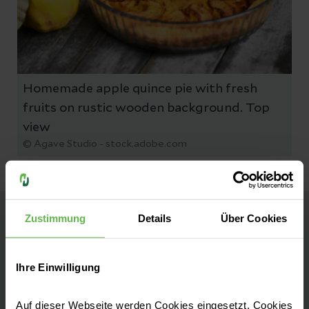
Homemade apple quince pie with fresh
fruits on rustic wooden background. Top
view
© Agave Studio - stock.adobe.com
Zustimmung
Details
Über Cookies
Helios Klinikum Pirna
Akademisches Lehrkrankenhaus
Ihre Einwilligung
Kontakt
Auf dieser Webseite werden Cookies eingesetzt. Cookies