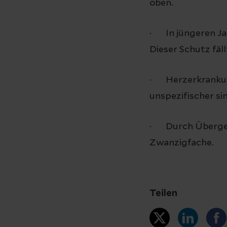
oben.
· In jüngeren Ja
Dieser Schutz fäl
· Herzerkrankung
unspezifischer si
· Durch Übergewi
Zwanzigfache.
Teilen