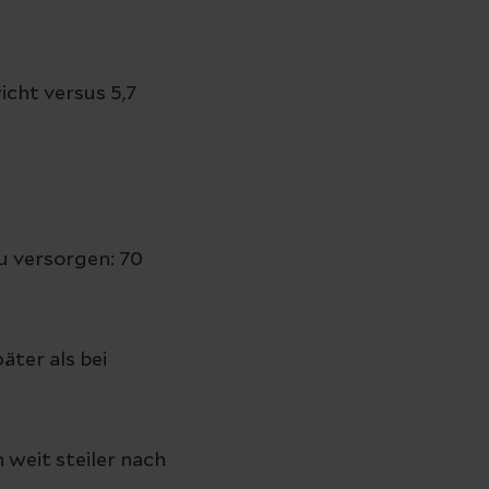
cht versus 5,7
u versorgen: 70
ter als bei
weit steiler nach