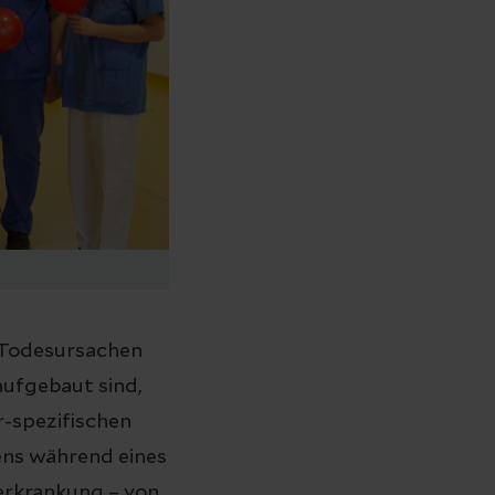
 Todesursachen
aufgebaut sind,
r-spezifischen
ens während eines
erkrankung – von