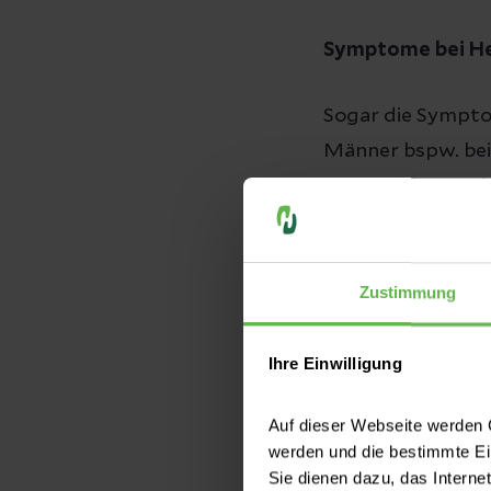
Symptome bei He
Sogar die Sympto
Männer bspw. bei
Ausstrahlungen i
Bauchschmerzen o
ein Symptom sein
unbedingt abgekl
Zustimmung
herzuntypischen
unspezifische Sy
Ihre Einwilligung
Erschöpfung, Unw
Auf dieser Webseite werden C
sowie Rückenschm
werden und die bestimmte E
ein drohender Inf
Sie dienen dazu, das Interne