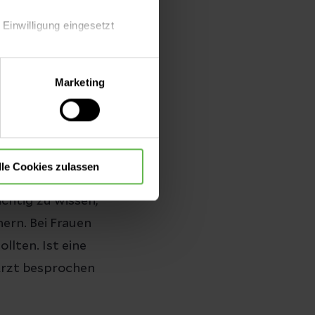
 Einwilligung eingesetzt
lle Auswahl hinsichtlich der
Marketing
Herz untersuchen
die Verwendung aller Cookies
Ihren Haus- oder
en ersten Blick
.
lle Cookies zulassen
chtig zu wissen,
ern. Bei Frauen
lten. Ist eine
 Arzt besprochen