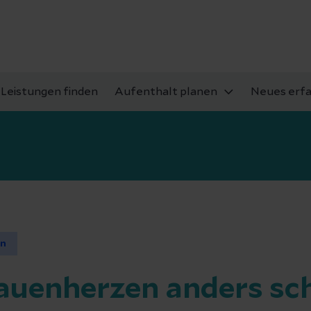
Leistungen finden
Aufenthalt planen
Neues erf
en
rauenherzen anders sc