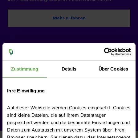
gewährleistet, dass Sie den Eingriff gut
Unsere Arbeit erfolgt in
überstanden haben. Sie unterstützt Sie
Mehr erfahren
enger Abstimmung mit
auch, falls Sie Schmerzen haben.
folgenden Fachbereichen
Fachbereich Kinder- und
Jugendmedizin
Zustimmung
Details
Über Cookies
Fachbereich Kinderchirurgie
Ihre Einwilligung
Auf dieser Webseite werden Cookies eingesetzt. Cookies
sind kleine Dateien, die auf Ihrem Datenträger
gespeichert werden und die bestimmte Einstellungen und
Daten zum Austausch mit unserem System über Ihren
Browser speichern. Sie dienen dazu, das Internetangebot